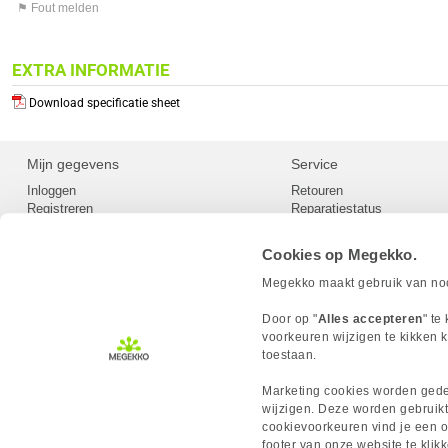
⚑ Fout melden
EXTRA INFORMATIE
Download specificatie sheet
Mijn gegevens
Service
Inloggen
Retouren
Registreren
Reparatiestatus
Privacy
Servicepunt
Cookievoorkeuren
Europees Herroepingsformu
Cookies op Megekko.
Herroepingsrecht
Betaalmethoden
Megekko maakt gebruik van nood
Scrapers / Crawlers beleid
Megekko builds
Door op "
Alles accepteren
" te
Toegankelijkheid
voorkeuren wijzigen te kikken k
toestaan.
Marketing cookies worden gedee
wijzigen. Deze worden gebruikt
cookievoorkeuren vind je een ov
MEGEKKO.NL © 2026
footer van onze website te kli