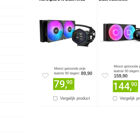
waterkoeler
Meest getoonde p
Meest getoonde prijs
laatste 90 dagen:
89,90
laatste 90 dagen:
159,90
79,
90
144,
90
Vergelijk product
Vergelijk p