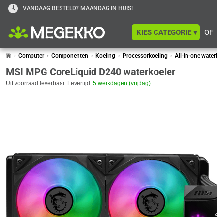
VANDAAG BESTELD? MAANDAG IN HUIS!
KIES CATEGORIE ▾
OF
Computer
Componenten
Koeling
Processorkoeling
All-in-one water
MSI MPG CoreLiquid D240 waterkoeler
Uit voorraad leverbaar. Levertijd:
5 werkdagen (vrijdag)