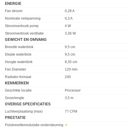
ENERGIE
Eigenschap
Waarde
Fan stroom
0,28 A
Nominale netspanning
0,3 A
Stroomverbruik pomp
4 W
Stroomverbruik ventilatie
3,36 W
GEWICHT EN OMVANG
Eigenschap
Waarde
Breedte waterblok
9,5 cm
Diepte waterblok
9,5 cm
Hoogte waterblok
8,35 cm
Fan Diameter
120 mm
Radiator formaat
240
KENMERKEN
Eigenschap
Waarde
Geschikte locatie
Processor
Snoerlengte
3,5 m
OVERIGE SPECIFICATIES
Eigenschap
Waarde
Luchtverplaatsing (max)
77 CFM
PRESTATIE
Eigenschap
Waarde
Pulsbreedtemodulatie-ondersteuning
✓︎