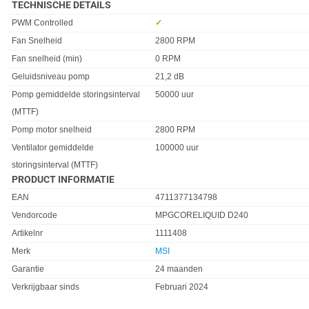
TECHNISCHE DETAILS
Eigenschap
Waarde
PWM Controlled
✓︎
Fan Snelheid
2800 RPM
Fan snelheid (min)
0 RPM
Geluidsniveau pomp
21,2 dB
Pomp gemiddelde storingsinterval
50000 uur
(MTTF)
Pomp motor snelheid
2800 RPM
Ventilator gemiddelde
100000 uur
storingsinterval (MTTF)
PRODUCT INFORMATIE
EAN
4711377134798
Vendorcode
MPGCORELIQUID D240
Artikelnr
1111408
Merk
MSI
Garantie
24 maanden
Verkrijgbaar sinds
Februari 2024