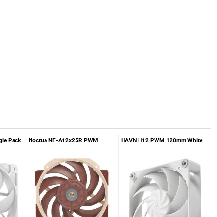
gle Pack
Noctua NF-A12x25R PWM
HAVN H12 PWM 120mm White