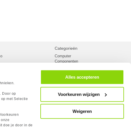
Categorieën
ko
Computer
Componenten
inglist
Randapparatuur
oorwaarden
Kabels
Alles accepteren
 verzending
Netwerk
Laptops
chnieken.
n
Gaming laptops
PC Systemen
s. Door op
Voorkeuren wijzigen
cademy
Monitoren
 op met Selectie
tlights
Megekko fanshop
utube
Weigeren
rum
Voorkeuren
lden Case Badge
n onze
it doe je door in de