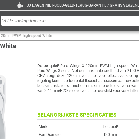
30 DAGEN NIET-GOED-GELD-TERUG-GARANTIE / GRATIS VERZENDE
3 120mm PWM high-speed White
 White
De be quiet! Pure Wings 3 120mm PWM high-speed White is
Pure Wings 3-serie. Met een maximale snelheid van 2100 R
CFM zorgt deze 120mm ventilator voor effectieve koelin
regeling kunt u de toerental flexibel aanpassen aan uw behoe
belasting relatief stil met een maximale geluidsniveau van
van 2,41 mm/H2O is deze ventilator geschikt voor verschill
BELANGRIJKSTE SPECIFICATIES
Eigenschap
Waarde
Merk
be quiet!
Fan Diameter
120 mm