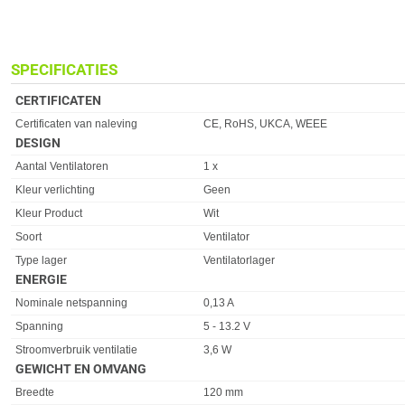
SPECIFICATIES
CERTIFICATEN
Eigenschap
Waarde
Certificaten van naleving
CE, RoHS, UKCA, WEEE
DESIGN
Eigenschap
Waarde
Aantal Ventilatoren
1 x
Kleur verlichting
Geen
Kleur Product
Wit
Soort
Ventilator
Type lager
Ventilatorlager
ENERGIE
Eigenschap
Waarde
Nominale netspanning
0,13 A
Spanning
5 - 13.2 V
Stroomverbruik ventilatie
3,6 W
GEWICHT EN OMVANG
Eigenschap
Waarde
Breedte
120 mm