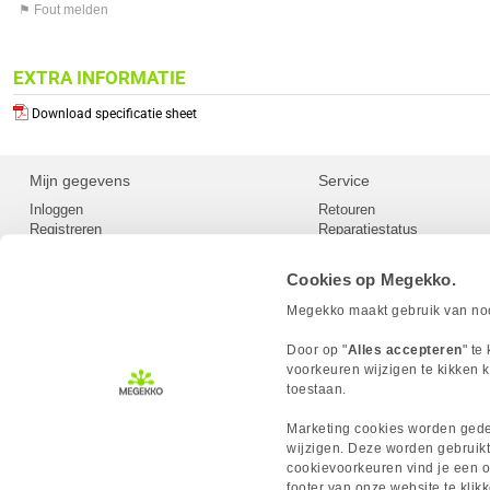
⚑ Fout melden
EXTRA INFORMATIE
Download specificatie sheet
Mijn gegevens
Service
Inloggen
Retouren
Registreren
Reparatiestatus
Privacy
Servicepunt
Cookievoorkeuren
Europees Herroepingsformu
Cookies op Megekko.
Herroepingsrecht
Betaalmethoden
Megekko maakt gebruik van nood
Scrapers / Crawlers beleid
Megekko builds
Door op "
Alles accepteren
" te
Toegankelijkheid
voorkeuren wijzigen te kikken k
toestaan.
Marketing cookies worden gedee
wijzigen. Deze worden gebruikt
cookievoorkeuren vind je een ov
MEGEKKO.NL © 2026
footer van onze website te kli