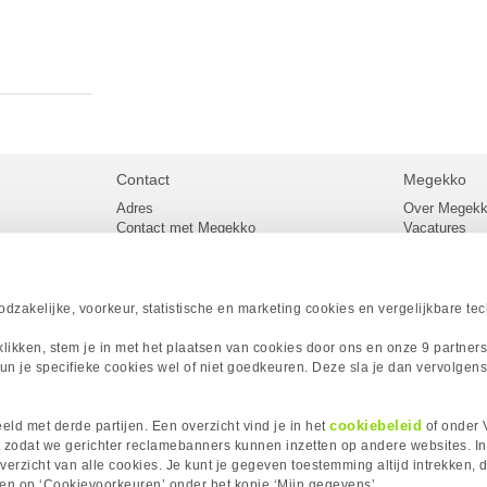
Contact
Megekko
Adres
Over Megek
Contact met Megekko
Vacatures
Veelgestelde vragen
Megekko mail
lier
Klachtenprocedure
Algemene v
Openingstijden Megekko Shop
Levertijd en
Sitemap
zakelijke, voorkeur, statistische en marketing cookies en vergelijkbare te
Onze merke
Acties
 klikken, stem je in met het plaatsen van cookies door ons en onze 9 partner
Megekko A
un je specifieke cookies wel of niet goedkeuren. Deze sla je dan vervolgens
Megekko Spo
Megekko Yo
Megekko Fo
cookiebeleid
ld met derde partijen. Een overzicht vind je in het
of onder 
Megekko Go
 zodat we gerichter reclamebanners kunnen inzetten op andere websites. I
erzicht van alle cookies. Je kunt je gegeven toestemming altijd intrekken, d
kken op ‘Cookievoorkeuren’ onder het kopje ‘Mijn gegevens’.