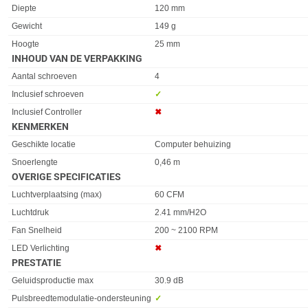
Diepte
120 mm
Gewicht
149 g
Hoogte
25 mm
INHOUD VAN DE VERPAKKING
Eigenschap
Waarde
Aantal schroeven
4
Inclusief schroeven
✓︎
Inclusief Controller
✖︎
KENMERKEN
Eigenschap
Waarde
Geschikte locatie
Computer behuizing
Snoerlengte
0,46 m
OVERIGE SPECIFICATIES
Eigenschap
Waarde
Luchtverplaatsing (max)
60 CFM
Luchtdruk
2.41 mm/H2O
Fan Snelheid
200 ~ 2100 RPM
LED Verlichting
✖︎
PRESTATIE
Eigenschap
Waarde
Geluidsproductie max
30.9 dB
Pulsbreedtemodulatie-ondersteuning
✓︎