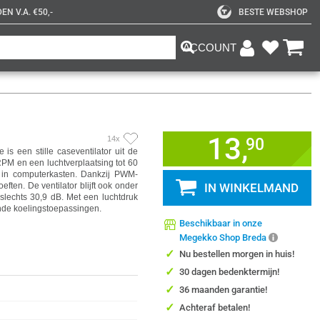
N V.A. €50,-
BESTE WEBSHOP
ACCOUNT
13,
14x
90
 een stille caseventilator uit de
PM en een luchtverplaatsing tot 60
g in computerkasten. Dankzij PWM-
ften. De ventilator blijft ook onder
IN WINKELMAND
 slechts 30,9 dB. Met een luchtdruk
ende koelingstoepassingen.
Beschikbaar in onze
Megekko Shop Breda
✓
Nu bestellen morgen in huis!
✓
30 dagen bedenktermijn!
✓
36 maanden garantie!
✓
Achteraf betalen!