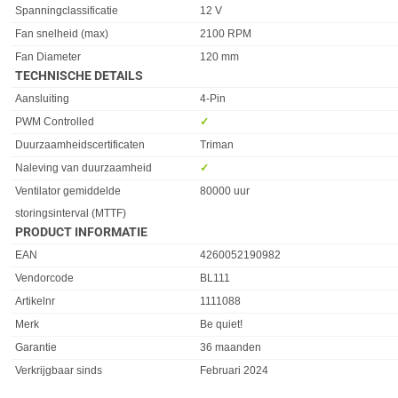
Spanningclassificatie
12 V
Fan snelheid (max)
2100 RPM
Fan Diameter
120 mm
TECHNISCHE DETAILS
Eigenschap
Waarde
Aansluiting
4-Pin
PWM Controlled
✓︎
Duurzaamheidscertificaten
Triman
Naleving van duurzaamheid
✓︎
Ventilator gemiddelde
80000 uur
storingsinterval (MTTF)
PRODUCT INFORMATIE
EAN
4260052190982
Vendorcode
BL111
Artikelnr
1111088
Merk
Be quiet!
Garantie
36 maanden
Verkrijgbaar sinds
Februari 2024