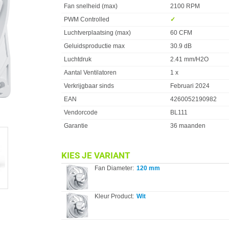
Fan snelheid (max)
2100 RPM
PWM Controlled
✓︎
Luchtverplaatsing (max)
60 CFM
Geluidsproductie max
30.9 dB
Luchtdruk
2.41 mm/H2O
Aantal Ventilatoren
1 x
Verkrijgbaar sinds
Februari 2024
EAN
4260052190982
Vendorcode
BL111
Garantie
36 maanden
KIES JE VARIANT
Fan Diameter:
120 mm
Kleur Product:
Wit