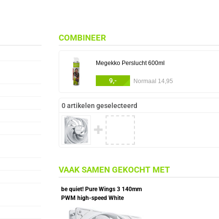
COMBINEER
Megekko Perslucht 600ml
9,-
Normaal 14,95
0 artikelen geselecteerd
✚
VAAK SAMEN GEKOCHT MET
be quiet! Pure Wings 3 140mm
PWM high-speed White