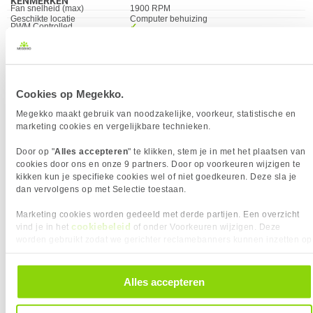
KENMERKEN
Fan snelheid (max)
1900 RPM
Eigenschap
Waarde
Geschikte locatie
Computer behuizing
PWM Controlled
✓︎
Snoerlengte
0,5 m
Luchtverplaatsing (max)
78 CFM
OVERIGE SPECIFICATIES
Geluidsproductie max
29.3 dB
Eigenschap
Waarde
Luchtverplaatsing (max)
78 CFM
Luchtdruk
2.36 mm/H2O
Luchtdruk
2.36 mm/H2O
Cookies op Megekko.
Aantal Ventilatoren
1 x
VERGELIJKBARE PRODUCTEN
LED Verlichting
✖︎
Megekko maakt gebruik van noodzakelijke, voorkeur, statistische en
Verkrijgbaar sinds
April 2024
PRESTATIE
marketing cookies en vergelijkbare technieken.
EAN
4260052191088
be quiet! Silent Wings 4, 140mm
Noctua NF-A14x25r G2 PWM
Eigenschap
Waarde
Geluidsproductie max
29.3 dB
PWM High-Speed
Door op "
Alles accepteren
" te klikken, stem je in met het plaatsen van
Vendorcode
BL117
Pulsbreedtemodulatie-
✓︎
cookies door ons en onze 9 partners. Door op voorkeuren wijzigen te
Garantie
24 maanden
ondersteuning
kikken kun je specifieke cookies wel of niet goedkeuren. Deze sla je
dan vervolgens op met Selectie toestaan.
Spanningclassificatie
12 V
Fan snelheid (max)
1900 RPM
Marketing cookies worden gedeeld met derde partijen. Een overzicht
cookiebeleid
vind je in het
of onder Voorkeuren wijzigen. Deze
Fan Diameter
140 mm
worden gebruikt zodat we gerichter reclamebanners kunnen inzetten op
TECHNISCHE DETAILS
andere websites. In onze cookievoorkeuren vind je een overzicht van
Eigenschap
Waarde
Aansluiting
4-Pin
alle cookies. Je kunt je gegeven toestemming altijd intrekken, dit doe je
door in de footer van onze website te klikken op ‘Cookievoorkeuren’
PWM Controlled
✓︎
Alles accepteren
onder het kopje ‘Mijn gegevens’.
24,
39,
90
90
Duurzaamheidscertificaten
Triman
KIES JE VARIANT