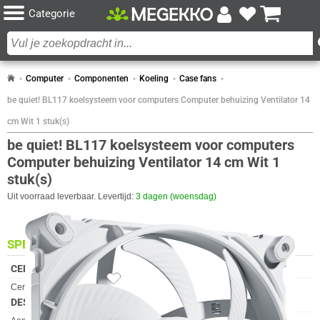
Categorie
Computer
Componenten
Koeling
Case fans
be quiet! BL117 koelsysteem voor computers Computer behuizing Ventilator 14
cm Wit 1 stuk(s)
be quiet! BL117 koelsysteem voor computers
Computer behuizing Ventilator 14 cm Wit 1
stuk(s)
Uit voorraad leverbaar. Levertijd:
3 dagen (woensdag)
SPECIFICATIES
CERTIFICATEN
Eigenschap
Waarde
Certificaten van naleving
CE, RoHS, UKCA, WEEE
DESIGN