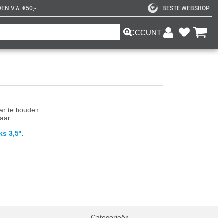
N V.A. €50,-
BESTE WEBSHOP
ACCOUNT
aar te houden.
aar.
ks 3,5".
Categorieën