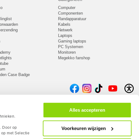
ko
Computer
Componenten
inglist
Randapparatuur
oorwaarden
Kabels
 verzending
Netwerk
Laptops
n
Gaming laptops
PC Systemen
cademy
Monitoren
tlights
Megekko fanshop
utube
rum
lden Case Badge
Alles accepteren
chnieken.
s. Door op
Voorkeuren wijzigen
 op met Selectie