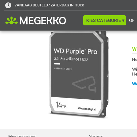
VANDAAG BESTELD? ZATERDAG IN HUIS!
KIES CATEGORIE ▾
OF
W
He
Wi
He
We
Mijn gegevens
Service