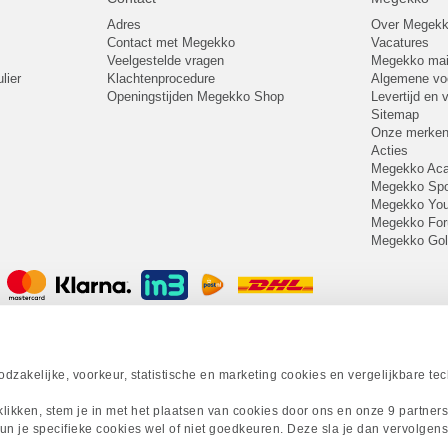
Adres
Over Megek
Contact met Megekko
Vacatures
Veelgestelde vragen
Megekko mail
lier
Klachtenprocedure
Algemene v
Openingstijden Megekko Shop
Levertijd en
Sitemap
Onze merke
Acties
Megekko A
Megekko Spo
Megekko Yo
Megekko Fo
Megekko Go
zakelijke, voorkeur, statistische en marketing cookies en vergelijkbare te
 klikken, stem je in met het plaatsen van cookies door ons en onze 9 partner
un je specifieke cookies wel of niet goedkeuren. Deze sla je dan vervolgens