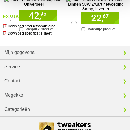
42,
95
22,
67
EXTRA INFORMATIE
Download producthandleiding
Vergelijk product
Vergelijk product
Download specificatie sheet
Mijn gegevens
Service
Contact
Megekko
Categorieën