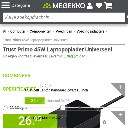
Categorie
Computer
Componenten
Voedingen
Voedingsadapters
Trust Primo 45W Laptopoplader Universeel
Trust Primo 45W Laptopoplader Universeel
Uit eigen voorraad leverbaar. Levertijd:
1 dag (vrijdag)
COMBINEER
✛
1x
SPECIFICATIES
Trust Zeff Laptopstandaard Zwart 16 inch
DESIGN
32,-
Normaal 34,95
Eigenschap
Waarde
Geschikt voor
Universeel
Meldingen
Vergelijk product
Kleur Product
Zwart
✛
26,
Beschikbaar in onze
95
Trust Boye Muismat Zwart
LED-indicatoren
✓︎
Megekko Shop Breda
ENERGIE