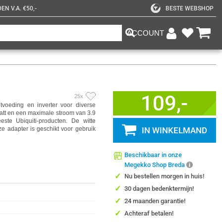
N V.A. €50,-
BESTE WEBSHOP
ACCOUNT
109,-
25x
voeding en inverter voor diverse
tt en een maximale stroom van 3.9
ste Ubiquiti-producten. De witte
ze adapter is geschikt voor gebruik
IN WINKELMAND
Beschikbaar in onze
Megekko Shop Breda
✓
Nu bestellen morgen in huis!
✓
30 dagen bedenktermijn!
✓
24 maanden garantie!
✓
Achteraf betalen!