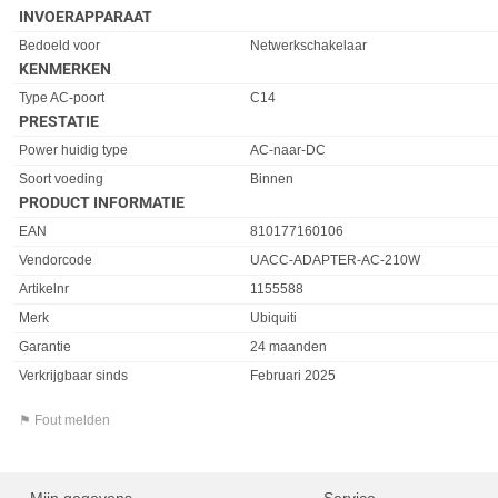
INVOERAPPARAAT
Eigenschap
Waarde
Bedoeld voor
Netwerkschakelaar
KENMERKEN
Eigenschap
Waarde
Type AC-poort
C14
PRESTATIE
Eigenschap
Waarde
Power huidig type
AC-naar-DC
Soort voeding
Binnen
PRODUCT INFORMATIE
EAN
810177160106
Vendorcode
UACC-ADAPTER-AC-210W
Artikelnr
1155588
Merk
Ubiquiti
Garantie
24 maanden
Verkrijgbaar sinds
Februari 2025
⚑ Fout melden