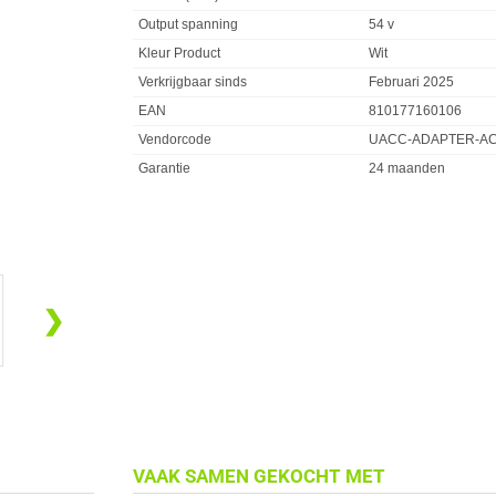
Output spanning
54 v
Kleur Product
Wit
Verkrijgbaar sinds
Februari 2025
EAN
810177160106
Vendorcode
UACC-ADAPTER-AC
Garantie
24 maanden
❯
VAAK SAMEN GEKOCHT MET