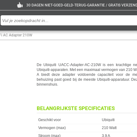
30 DAGEN NIET-GOED-GELD-TERUG-GARANTIE / GRATIS VERZENDE
iFi AC Adapter 210W
De Ubiquiti UACC-Adapter-AC-210W is een krachtige net
Ubiquiti-apparaten. Met een maximaal vermogen van 210 Wa
A biedt deze adapter voldoende capaciteit voor de mee
behuizing past goed bij de meeste Ubiquiti-apparatuur. De
binnenshuis.
BELANGRIJKSTE SPECIFICATIES
Eigenschap
Waarde
Geschikt voor
Ubiquiti
Vermogen (max)
210 Watt
Stroom (max)
3.9 A