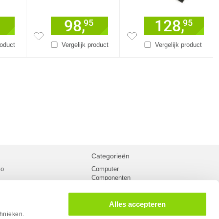
98,
128,
95
95
roduct
Vergelijk product
Vergelijk product
Categorieën
ko
Computer
Componenten
inglist
Randapparatuur
oorwaarden
Kabels
Alles accepteren
 verzending
Netwerk
Laptops
chnieken.