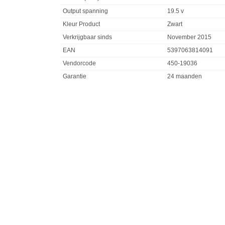
Output spanning
19.5 v
Kleur Product
Zwart
Verkrijgbaar sinds
November 2015
EAN
5397063814091
Vendorcode
450-19036
Garantie
24 maanden