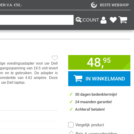
N V.A. €50,-
BESTE WEBSHOP
ACCOUNT
48,
95
ige voedingsadapter voor uw Dell
gangsspanning van 19.5 volt levert
n en te gebruiken. De adapter is
oomsterkte van 4.62 ampère. Deze
IN WINKELMAND
 uw Dell laptop.
✓
30 dagen bedenktermijn!
✓
24 maanden garantie!
✓
Achteraf betalen!
Vergelijk product
Prijs & voorraadmelding