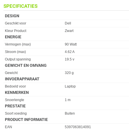
SPECIFICATIES
DESIGN
Eigenschap
Waarde
Geschikt voor
Dell
Kleur Product
Zwart
ENERGIE
Eigenschap
Waarde
Vermogen (max)
90 Watt
Stroom (max)
4.62 A
Output spanning
19.5 v
GEWICHT EN OMVANG
Eigenschap
Waarde
Gewicht
320 g
INVOERAPPARAAT
Eigenschap
Waarde
Bedoeld voor
Laptop
KENMERKEN
Eigenschap
Waarde
Snoerlengte
1 m
PRESTATIE
Eigenschap
Waarde
Soort voeding
Buiten
PRODUCT INFORMATIE
EAN
5397063814091