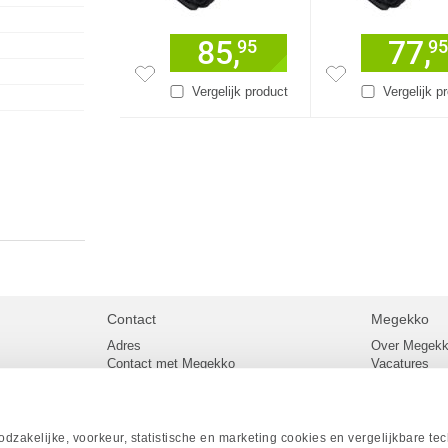
85,
77,
95
95
Vergelijk product
Vergelijk p
Contact
Megekko
Adres
Over Megek
Contact met Megekko
Vacatures
Veelgestelde vragen
Megekko mail
lier
Klachtenprocedure
Algemene v
Openingstijden Megekko Shop
Levertijd en
Sitemap
zakelijke, voorkeur, statistische en marketing cookies en vergelijkbare te