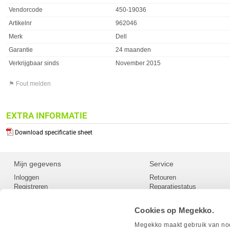
Vendorcode
450-19036
Artikelnr
962046
Merk
Dell
Garantie
24 maanden
Verkrijgbaar sinds
November 2015
⚑ Fout melden
EXTRA INFORMATIE
Download specificatie sheet
Mijn gegevens
Service
Inloggen
Retouren
Registreren
Reparatiestatus
Privacy
Servicepunt
Cookievoorkeuren
Europees Herroepingsformu
Cookies op Megekko.
Herroepingsrecht
Betaalmethoden
Megekko maakt gebruik van nood