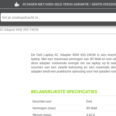
30 DAGEN NIET-GOED-GELD-TERUG-GARANTIE / GRATIS VERZENDE
 AC Adapter 90W 450-19036
De Dell Laptop AC Adapter 90W 450-19036 is een kracht
laptop. Met een maximaal vermogen van 90 Watt en een uit
deze adapter voldoende energie om uw laptop op te lade
voorzien van een zwarte behuizing en een maximale str
adapter biedt een praktische oplossing voor het opladen van
BELANGRIJKSTE SPECIFICATIES
Eigenschap
Waarde
Geschikt voor
Dell
Vermogen (max)
90 Watt
Stroom (max)
4.62 A