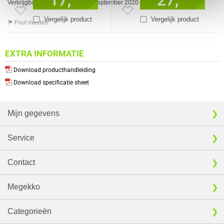
17,
27,
Verkrijgbaar sinds
September 2020
Vergelijk product
Vergelijk product
⚑ Fout melden
EXTRA INFORMATIE
Download producthandleiding
Download specificatie sheet
Mijn gegevens
Service
Contact
Megekko
Categorieën