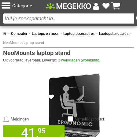
Categorie
Computer
Laptops en meer
Laptop accessoires
Laptopstandaards
NeoMounts laptop stand
NeoMounts laptop stand
Uit voorraad leverbaar. Levertijd:
3 werkdagen (woensdag)
SPECIFICATIES
CAMERA
1x
Eigenschap
Waarde
Bereik kantelhoek
0 - 36°
DESIGN
Eigenschap
Waarde
Inklapbaar
✓︎
Meldingen
Vergelijk product
Kleur Product
Grijs
41,
✓
95
30 dagen bedenktermijn!
Materiaal
Aluminium
✓
60 maanden garantie!