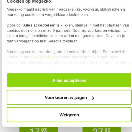
OVERIGE SPECIFICATIES
Verkrijgbaar sinds
September 2020
Cookies op Megekko.
Eigenschap
Waarde
Breedte instelbereik
0 - 223 mm
EAN
8717371448295
Megekko maakt gebruik van noodzakelijke, voorkeur, statistische en
marketing cookies en vergelijkbare technieken.
Montage
Standaard
Vendorcode
NSLS085GREY
Montagewijze
Bureau
Garantie
60 maanden
Door op "
Alles accepteren
" te klikken, stem je in met het plaatsen van
cookies door ons en onze 9 partners. Door op voorkeuren wijzigen te
Verstelbaar
✓︎
kikken kun je specifieke cookies wel of niet goedkeuren. Deze sla je
PRESTATIE
dan vervolgens op met Selectie toestaan.
Eigenschap
Waarde
Number of devices supported
1
TECHNISCHE DETAILS
Marketing cookies worden gedeeld met derde partijen. Een overzicht
cookiebeleid
vind je in het
of onder Voorkeuren wijzigen. Deze
Eigenschap
Waarde
Aantal hoogte posities
6
worden gebruikt zodat we gerichter reclamebanners kunnen inzetten op
Draagvermogen (max)
5 Kg
andere websites. In onze cookievoorkeuren vind je een overzicht van
alle cookies. Je kunt je gegeven toestemming altijd intrekken, dit doe je
Netto gewicht pakket
400 g
door in de footer van onze website te klikken op ‘Cookievoorkeuren’
Alles accepteren
Non-slip surface
✓︎
onder het kopje ‘Mijn gegevens’.
PRODUCT INFORMATIE
VERGELIJKBARE PRODUCTEN
EAN
8717371448295
Voorkeuren wijzigen
Fellowes 8212001 17" Zwart, Grijs
Kensington SmartFit® Easy Riser
Vendorcode
NSLS085GREY
notebooksteun & -standaard
laptopstandaard met koeling
Artikelnr
1118876
Weigeren
Merk
Neomounts
Garantie
60 maanden
95
95