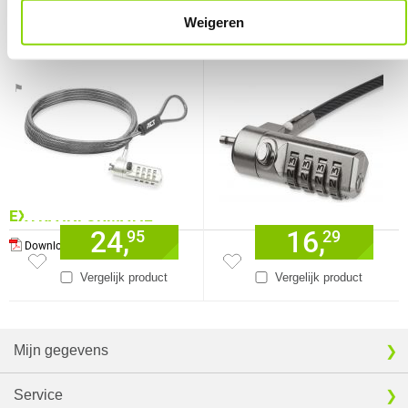
Garantie
60 maanden
Weigeren
ACT Nano laptopslot met cijfercode
StarTech.com LTLOCK4D kabelslot
Verkrijgbaar sinds
Juli 2022
Zwart, Zilver 2 m
⚑ Fout melden
EXTRA INFORMATIE
24,
16,
95
29
Download specificatie sheet
Vergelijk product
Vergelijk product
Mijn gegevens
Service