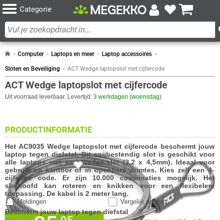
Categorie
Computer
Laptops en meer
Laptop accessoires
Sloten en Beveiliging
ACT Wedge laptopslot met cijfercode
ACT Wedge laptopslot met cijfercode
Uit voorraad leverbaar. Levertijd:
3 werkdagen (woensdag)
PRODUCTINFORMATIE
Het AC9035 Wedge laptopslot met cijfercode beschermt jouw
laptop tegen diefstal. Dit snijbestendig slot is geschikt voor
alle laptops met een Wedge-slot (3,2 x 4,5mm). Ideaal voor
gebruik op kantoor of in openbare ruimtes. Kies zelf een 4-
cijferige code. Er zijn 10.000 combinaties mogelijk. Het
slothoofd kan roteren en knikken voor een flexibelere
toepassing. De kabel is 2 meter lang.
Meldingen
Vergelijk product
Bescherm jouw laptop tegen diefstal
✓
30 dagen bedenktermijn!