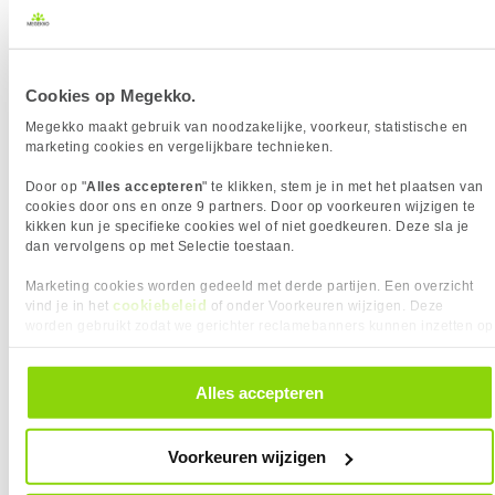
Kabellengte: 2 meter
DESIGN
Kleur Product
Grijs
Vaak gebruikt door Dell laptops
Eigenschap
Waarde
Kleur Product
Grijs
Verkrijgbaar sinds
Juli 2022
Materiaal
Zink staal
VERGELIJKBARE PRODUCTEN
EAN
8716065506198
INHOUD VAN DE VERPAKKING
Cookies op Megekko.
Vendorcode
AC9035
Eigenschap
Waarde
Kabelkoord met klittenband
✓︎
ACT Wedge laptopslot met sleutels
ACT Nano laptopslot met sleutels
Megekko maakt gebruik van noodzakelijke, voorkeur, statistische en
Garantie
60 maanden
KENMERKEN
marketing cookies en vergelijkbare technieken.
Eigenschap
Waarde
Aantal combinaties
10000
Door op "
Alles accepteren
" te klikken, stem je in met het plaatsen van
Coating
PVC
cookies door ons en onze 9 partners. Door op voorkeuren wijzigen te
Kabellengte
2.00 m
kikken kun je specifieke cookies wel of niet goedkeuren. Deze sla je
dan vervolgens op met Selectie toestaan.
Type beveiligingssleufanker
Wigvormig
TECHNISCHE DETAILS
Marketing cookies worden gedeeld met derde partijen. Een overzicht
Eigenschap
Waarde
Beste gebruik
Laptop
cookiebeleid
vind je in het
of onder Voorkeuren wijzigen. Deze
worden gebruikt zodat we gerichter reclamebanners kunnen inzetten op
Slot type
Combinatieslot
andere websites. In onze cookievoorkeuren vind je een overzicht van
PRODUCT INFORMATIE
alle cookies. Je kunt je gegeven toestemming altijd intrekken, dit doe je
Meest getoonde prijs
EAN
8716065506198
door in de footer van onze website te klikken op ‘Cookievoorkeuren’
Alles accepteren
26,95
laatste 90 dagen:
24,
95
onder het kopje ‘Mijn gegevens’.
Vendorcode
AC9035
19,
48
Artikelnr
930791
Voorkeuren wijzigen
Merk
ACT
Vergelijk product
Vergelijk product