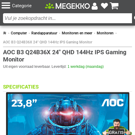
Categorie
Computer
Randapparatuur
Monitoren en meer
Monitoren
AOC B3 Q24B36X 24" QHD 144Hz IPS Gaming Monitor
AOC B3 Q24B36X 24" QHD 144Hz IPS Gaming
Monitor
Uit eigen voorraad leverbaar. Levertijd:
1 werkdag (maandag)
SPECIFICATIES
BEELDSCHERM
Eigenschap
Waarde
Adobe RGB dekking
98,7 procent
Antireflectiescherm
✓︎
ACTIES
Backlight type
W-LED
Paneel Type
IPS
MAAK NU KANS OP EEN JAAR GRATIS
FRIKANDELBROODJES!