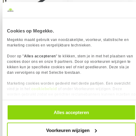
HDMI versie
2.0
Hoofdtelefoon uit
✓︎
Hoofdtelefoonuitgangen
1
Type aansluitplug
3,5 mm
Cookies op Megekko.
USB-C
✖︎
Megekko maakt gebruik van noodzakelijke, voorkeur, statistische en
16,
148,
95
90
USB Power Delivery
✖︎
marketing cookies en vergelijkbare technieken.
USB-C Alt DP Modus
✖︎
Door op "
Alles accepteren
" te klikken, stem je in met het plaatsen van
CLUB3D DisplayPort 1.4 HBR3 Cable
Equip DisplayPort/DisplayPort 3.0m
ERGONOMIE
cookies door ons en onze 9 partners. Door op voorkeuren wijzigen te
2m Male/Male 8K60Hz
Eigenschap
Waarde
Bereik kantelhoek
-5 - 21°
kikken kun je specifieke cookies wel of niet goedkeuren. Deze sla je
dan vervolgens op met Selectie toestaan.
Bevestigingsmogelijkheid
✓︎
voor kabelslot
Marketing cookies worden gedeeld met derde partijen. Een overzicht
cookiebeleid
vind je in het
of onder Voorkeuren wijzigen. Deze
Portretstand
✖︎
worden gebruikt zodat we gerichter reclamebanners kunnen inzetten op
Draaibaar
✖︎
andere websites. In onze cookievoorkeuren vind je een overzicht van
alle cookies. Je kunt je gegeven toestemming altijd intrekken, dit doe je
Hoogte verstelbaar
✖︎
door in de footer van onze website te klikken op ‘Cookievoorkeuren’
Alles accepteren
Kantelbaar
✓︎
onder het kopje ‘Mijn gegevens’.
Schermdiameter in
60,5 cm
14,
9,
95
95
KIES JE VARIANT
centimeters
Voorkeuren wijzigen