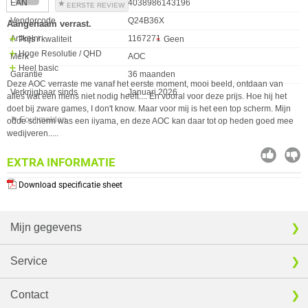
EAN
4038986143196
EERSTE REVIEW
Vendorcode
Q24B36X
Aangenaam verrast.
Artikelnr
1167271
Prijs / kwaliteit
Geen
Hoge Resolutie / QHD
Merk
AOC
Heel basic
Garantie
36 maanden
Deze AOC verraste me vanaf het eerste moment, mooi beeld, ontdaan van
Verkrijgbaar sinds
Januari 2026
alles wat een mens niet nodig heeft.... En vooral voor deze prijs. Hoe hij het
doet bij zware games, I don't know. Maar voor mij is het een top scherm. Mijn
⚑ Fout melden
oude scherm was een iiyama, en deze AOC kan daar tot op heden goed mee
wedijveren.....
EXTRA INFORMATIE
Download specificatie sheet
Mijn gegevens
Service
Contact