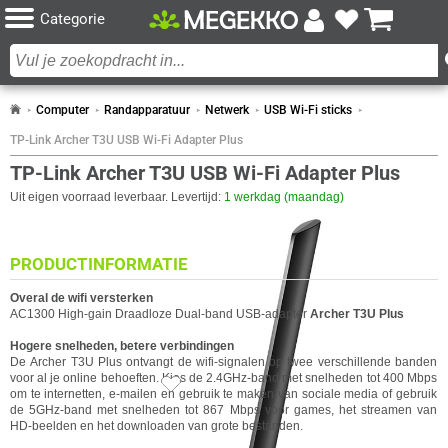
Categorie
Computer
Randapparatuur
Netwerk
USB Wi-Fi sticks
TP-Link Archer T3U USB Wi-Fi Adapter Plus
TP-Link Archer T3U USB Wi-Fi Adapter Plus
Uit eigen voorraad leverbaar. Levertijd:
1 werkdag (maandag)
PRODUCTINFORMATIE
Overal de wifi versterken
AC1300 High-gain Draadloze Dual-band USB-adapter
Archer T3U Plus
Hogere snelheden, betere verbindingen
De Archer T3U Plus ontvangt de wifi-signalen op twee verschillende banden
voor al je online behoeften. Kies de 2.4GHz-band met snelheden tot 400 Mbps
24x
om te internetten, e-mailen en gebruik te maken van sociale media of gebruik
de 5GHz-band met snelheden tot 867 Mbps voor games, het streamen van
HD-beelden en het downloaden van grote bestanden.