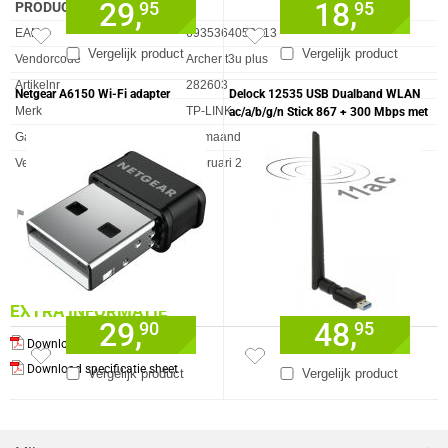
29,
18,
95
95
PRODUCT INFORMATIE
EAN
6935364053413
Vergelijk product
Vergelijk product
Vendorcode
Archer t3u plus
Artikelnr
282603
Netgear A6150 Wi-Fi adapter
Delock 12535 USB Dualband WLAN
Merk
TP-LINK
ac/a/b/g/n Stick 867 + 300 Mbps met
externe antenne
Garantie
36 maanden
Verkrijgbaar sinds
Februari 2020
⚑ Fout melden
EXTRA INFORMATIE
29,
48,
90
95
Download producthandleiding
Download specificatie sheet
Vergelijk product
Vergelijk product