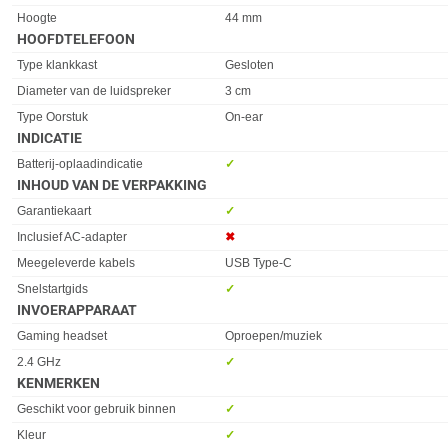
Hoogte
44 mm
HOOFDTELEFOON
Eigenschap
Waarde
Type klankkast
Gesloten
Diameter van de luidspreker
3 cm
Type Oorstuk
On-ear
INDICATIE
Eigenschap
Waarde
Batterij-oplaadindicatie
✓︎
INHOUD VAN DE VERPAKKING
Eigenschap
Waarde
Garantiekaart
✓︎
Inclusief AC-adapter
✖︎
Meegeleverde kabels
USB Type-C
Snelstartgids
✓︎
INVOERAPPARAAT
Eigenschap
Waarde
Gaming headset
Oproepen/muziek
2.4 GHz
✓︎
KENMERKEN
Eigenschap
Waarde
Geschikt voor gebruik binnen
✓︎
Kleur
✓︎