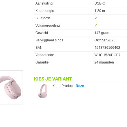
Aansluiting
USB-C
Kabellengte
1.20 m
Bluetooth
✓︎
Volumeregeling
✓︎
Gewicht
147 gram
Verkrijgbaar sinds
Oktober 2025
EAN
4548736166462
Vendorcode
WHCH520P.CE7
Garantie
24 maanden
KIES JE VARIANT
Kleur Product:
Roze