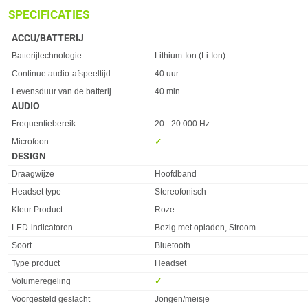
SPECIFICATIES
ACCU/BATTERIJ
Eigenschap
Waarde
Batterijtechnologie
Lithium-Ion (Li-Ion)
Continue audio-afspeeltijd
40 uur
Levensduur van de batterij
40 min
AUDIO
Eigenschap
Waarde
Frequentiebereik
20 - 20.000 Hz
Microfoon
✓︎
DESIGN
Eigenschap
Waarde
Draagwijze
Hoofdband
Headset type
Stereofonisch
Kleur Product
Roze
LED-indicatoren
Bezig met opladen, Stroom
Soort
Bluetooth
Type product
Headset
Volumeregeling
✓︎
Voorgesteld geslacht
Jongen/meisje