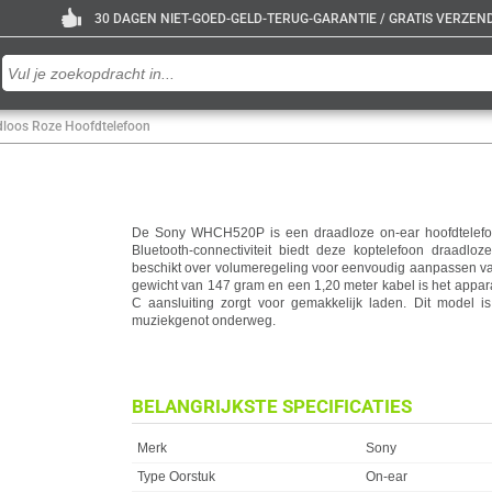
30 DAGEN NIET-GOED-GELD-TERUG-GARANTIE / GRATIS VERZENDE
oos Roze Hoofdtelefoon
De Sony WHCH520P is een draadloze on-ear hoofdtelefoon
Bluetooth-connectiviteit biedt deze koptelefoon draadloze
beschikt over volumeregeling voor eenvoudig aanpassen van
gewicht van 147 gram en een 1,20 meter kabel is het appa
C aansluiting zorgt voor gemakkelijk laden. Dit model is
muziekgenot onderweg.
BELANGRIJKSTE SPECIFICATIES
Eigenschap
Waarde
Merk
Sony
Type Oorstuk
On-ear