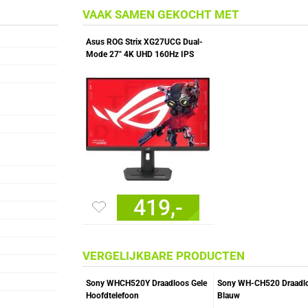
VAAK SAMEN GEKOCHT MET
Asus ROG Strix XG27UCG Dual-
Mode 27" 4K UHD 160Hz IPS
Gaming Monitor
419,-
VERGELIJKBARE PRODUCTEN
Sony WHCH520Y Draadloos Gele
Sony WH-CH520 Draadl
Hoofdtelefoon
Blauw