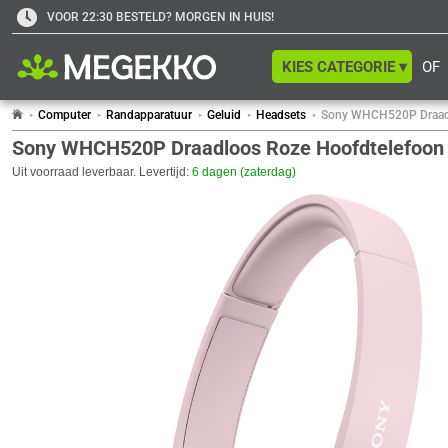
VOOR 22:30 BESTELD? MORGEN IN HUIS!
KIES CATEGORIE ▾
OF
Computer
Randapparatuur
Geluid
Headsets
Sony WHCH520P Draadl
Sony WHCH520P Draadloos Roze Hoofdtelefoon
Uit voorraad leverbaar. Levertijd:
6 dagen (zaterdag)