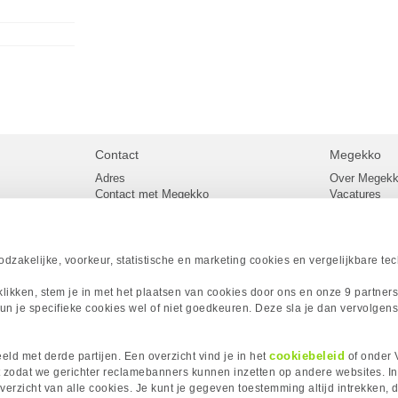
Contact
Megekko
Adres
Over Megek
Contact met Megekko
Vacatures
Veelgestelde vragen
Megekko mail
lier
Klachtenprocedure
Algemene v
Openingstijden Megekko Shop
Levertijd en
Sitemap
zakelijke, voorkeur, statistische en marketing cookies en vergelijkbare te
Onze merke
Acties
 klikken, stem je in met het plaatsen van cookies door ons en onze 9 partner
Megekko A
un je specifieke cookies wel of niet goedkeuren. Deze sla je dan vervolgens
Megekko Spo
Megekko Yo
Megekko Fo
cookiebeleid
ld met derde partijen. Een overzicht vind je in het
of onder 
Megekko Go
 zodat we gerichter reclamebanners kunnen inzetten op andere websites. I
erzicht van alle cookies. Je kunt je gegeven toestemming altijd intrekken, d