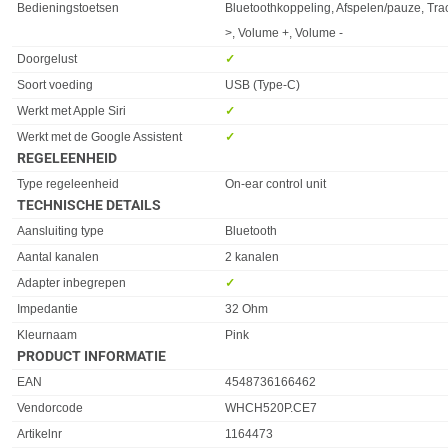
Eigenschap
Waarde
Bedieningstoetsen
Bluetoothkoppeling, Afspelen/pauze, Tr
>, Volume +, Volume -
Doorgelust
✓︎
Soort voeding
USB (Type-C)
Werkt met Apple Siri
✓︎
Werkt met de Google Assistent
✓︎
REGELEENHEID
Eigenschap
Waarde
Type regeleenheid
On-ear control unit
TECHNISCHE DETAILS
Eigenschap
Waarde
Aansluiting type
Bluetooth
Aantal kanalen
2 kanalen
Adapter inbegrepen
✓︎
Impedantie
32 Ohm
Kleurnaam
Pink
PRODUCT INFORMATIE
EAN
4548736166462
Vendorcode
WHCH520P.CE7
Artikelnr
1164473