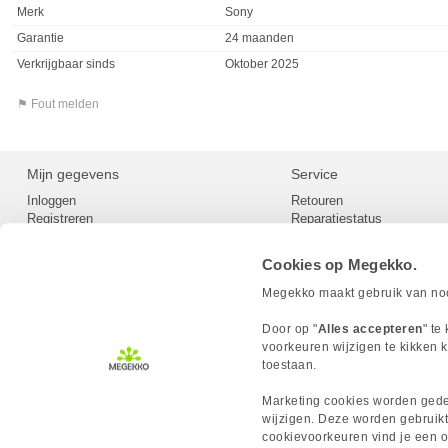
Merk
Sony
Garantie
24 maanden
Verkrijgbaar sinds
Oktober 2025
⚑ Fout melden
Mijn gegevens
Service
Inloggen
Retouren
Registreren
Reparatiestatus
Privacy
Servicepunt
Cookievoorkeuren
Europees Herroepingsformu
Cookies op Megekko.
Herroepingsrecht
Betaalmethoden
Megekko maakt gebruik van nood
Scrapers / Crawlers beleid
Megekko builds
Door op "
Alles accepteren
" te
Toegankelijkheid
voorkeuren wijzigen te kikken k
toestaan.
Marketing cookies worden gedee
wijzigen. Deze worden gebruikt
cookievoorkeuren vind je een ov