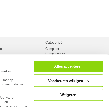
Categorieën
ko
Computer
Componenten
inglist
Randapparatuur
oorwaarden
Kabels
Alles accepteren
 verzending
Netwerk
Laptops
chnieken.
n
Gaming laptops
PC Systemen
s. Door op
Voorkeuren wijzigen
cademy
Monitoren
 op met Selectie
tlights
Megekko fanshop
utube
Weigeren
rum
Voorkeuren
lden Case Badge
n onze
it doe je door in de