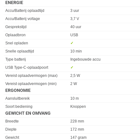
ENERGIE
Eigenschap
Waarde
Accu/Batterij oplaadtijd
3 uur
Accu/Batterij voltage
3,7 V
Gesprekstijd
40 uur
Oplaadbron
USB
Snel opladen
✓︎
Snelle oplaadtijd
10 min
Type batterij
Ingebouwde accu
USB Type-C-oplaadpoort
✓︎
Vereist oplaadvermogen (max)
2,5 W
Vereist oplaadvermogen (min)
2 W
ERGONOMIE
Eigenschap
Waarde
Aansluitbereik
10 m
Soort bediening
Knoppen
GEWICHT EN OMVANG
Eigenschap
Waarde
Breedte
228 mm
Diepte
172 mm
Gewicht
147 gram