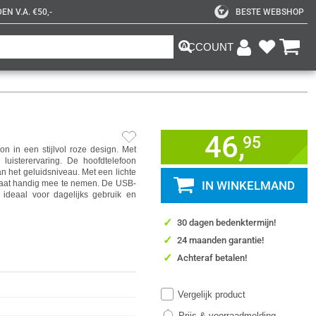
N V.A. €50,-
BESTE WEBSHOP
ACCOUNT
46,
95
 in een stijlvol roze design. Met
 luisterervaring. De hoofdtelefoon
 het geluidsniveau. Met een lichte
raat handig mee te nemen. De USB-
IN WINKELMAND
 ideaal voor dagelijks gebruik en
✓
30 dagen bedenktermijn!
✓
24 maanden garantie!
✓
Achteraf betalen!
Vergelijk product
Prijs & voorraadmelding