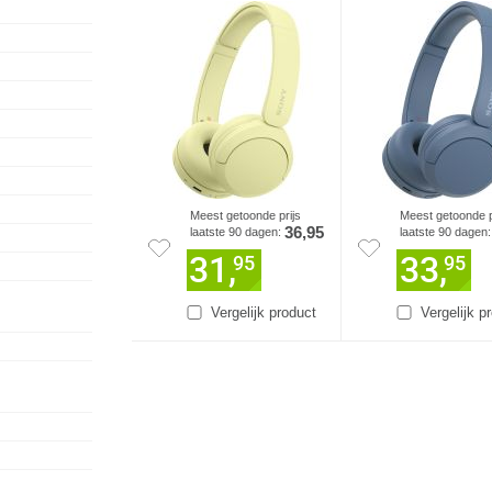
Meest getoonde prijs
Meest getoonde p
36,95
laatste 90 dagen:
laatste 90 dagen
31,
33,
95
95
Vergelijk product
Vergelijk p