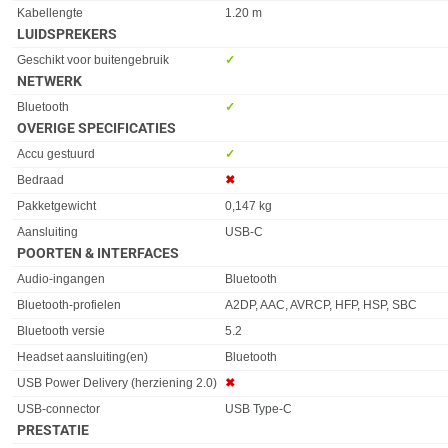
Kabellengte
1.20 m
LUIDSPREKERS
Eigenschap
Waarde
Geschikt voor buitengebruik
✓︎
NETWERK
Eigenschap
Waarde
Bluetooth
✓︎
OVERIGE SPECIFICATIES
Eigenschap
Waarde
Accu gestuurd
✓︎
Bedraad
✖︎
Pakketgewicht
0,147 kg
Aansluiting
USB-C
POORTEN & INTERFACES
Eigenschap
Waarde
Audio-ingangen
Bluetooth
Bluetooth-profielen
A2DP, AAC, AVRCP, HFP, HSP, SBC
Bluetooth versie
5.2
Headset aansluiting(en)
Bluetooth
USB Power Delivery (herziening 2.0)
✖︎
USB-connector
USB Type-C
PRESTATIE