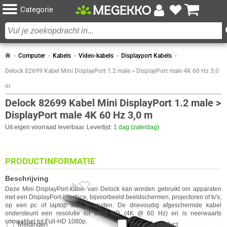
Categorie
Computer
Kabels
Video-kabels
Displayport Kabels
Delock 82699 Kabel Mini DisplayPort 1.2 male > DisplayPort male 4K 60 Hz 3,0
m
Delock 82699 Kabel Mini DisplayPort 1.2 male >
DisplayPort male 4K 60 Hz 3,0 m
Uit eigen voorraad leverbaar. Levertijd:
1 dag (zaterdag)
PRODUCTINFORMATIE
Beschrijving
3x
Deze Mini DisplayPort-kabel van
Delock
kan worden gebruikt om apparaten
met een DisplayPort-interface, bijvoorbeeld beeldschermen, projectoren of tv's,
op een pc of laptop aan te sluiten. De drievoudig afgeschermde kabel
ondersteunt een resolutie tot Ultra HD (4K @ 60 Hz) en is neerwaarts
compatibel tot Full-HD 1080p.
Meldingen
Vergelijk product