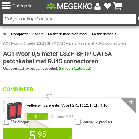
Categorie
Computer
Kabels
Netwerk-kabels en meer
Netwerkkabels
ACT Ivoor 0,5 meter LSZH SFTP CAT6A patchkabel met RJ45 connectoren
ACT Ivoor 0,5 meter LSZH SFTP CAT6A
patchkabel met RJ45 connectoren
Uit voorraad leverbaar. Levertijd:
2 dagen (zaterdag)
COMBINEER
✛
Velleman Lan-tester Voor Rj45. Rj12. Rj11. Rj10
8,-
Normaal 9,95
Meldingen
Vergelijk product
5,
✓
0 artikelen geselecteerd
95
30 dagen bedenktermijn!