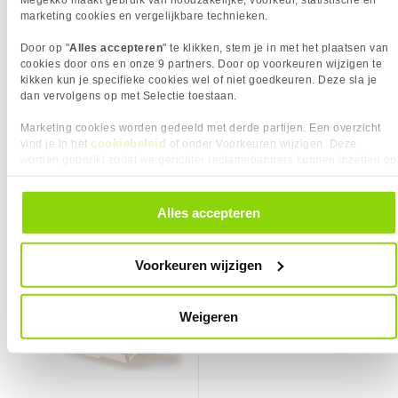
Kabel lengte
0.5 m
marketing cookies en vergelijkbare technieken.
Garantie
60 maanden
Kabelkleur
Ivoor
Door op "
Alles accepteren
" te klikken, stem je in met het plaatsen van
Kabelmantel
LSZH
cookies door ons en onze 9 partners. Door op voorkeuren wijzigen te
Kleurnummer
RAL 1015
kikken kun je specifieke cookies wel of niet goedkeuren. Deze sla je
dan vervolgens op met Selectie toestaan.
Max. werktemperatuur
60 C
Min. werktemperatuur
20 C
Marketing cookies worden gedeeld met derde partijen. Een overzicht
cookiebeleid
vind je in het
of onder Voorkeuren wijzigen. Deze
Steekcycli
750
3,
3,
95
95
KIES JE VARIANT
worden gebruikt zodat we gerichter reclamebanners kunnen inzetten op
PRODUCT INFORMATIE
andere websites. In onze cookievoorkeuren vind je een overzicht van
Kabellengte:
0.50 m
EAN
8716065306897
Vergelijk product
Vergelijk product
alle cookies. Je kunt je gegeven toestemming altijd intrekken, dit doe je
❮
door in de footer van onze website te klikken op ‘Cookievoorkeuren’
Vendorcode
IB3600
Alles accepteren
onder het kopje ‘Mijn gegevens’.
ACT Ivoor 0,5 meter SFTP CAT6A
Kleur Product:
Ivoor
Artikelnr
146605
patchkabel snagless met RJ45
❮
Merk
ACT
connectoren
Voorkeuren wijzigen
Garantie
60 maanden
Verkrijgbaar sinds
Juni 2016
Weigeren
⚑ Fout melden