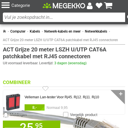
Categorie
Computer
Kabels
Netwerk-kabels en meer
Netwerkkabels
ACT Grijze 20 meter LSZH U/UTP CAT6A patchkabel met RJ45 connectoren
ACT Grijze 20 meter LSZH U/UTP CAT6A
patchkabel met RJ45 connectoren
Uit voorraad leverbaar. Levertijd:
3 dagen (woensdag)
COMBINEER
✛
Velleman Lan-tester Voor Rj45. Rj12. Rj11. Rj10
8,-
Normaal 9,95
Meldingen
Vergelijk product
0 artikelen geselecteerd
25,
✓
95
30 dagen bedenktermijn!