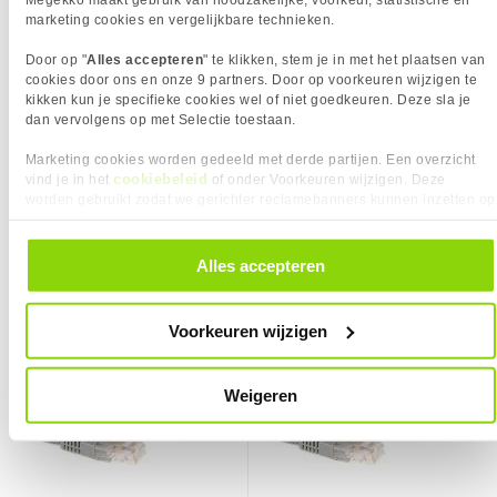
Vendorcode
IB1120
Kabel lengte
20 m
marketing cookies en vergelijkbare technieken.
Garantie
60 maanden
Kabelkleur
Grijs
Door op "
Alles accepteren
" te klikken, stem je in met het plaatsen van
Kabelmantel
LSZH
cookies door ons en onze 9 partners. Door op voorkeuren wijzigen te
Kleurnummer
RAL 7045
kikken kun je specifieke cookies wel of niet goedkeuren. Deze sla je
dan vervolgens op met Selectie toestaan.
Max. werktemperatuur
60 C
Min. werktemperatuur
20 C
Marketing cookies worden gedeeld met derde partijen. Een overzicht
cookiebeleid
vind je in het
of onder Voorkeuren wijzigen. Deze
Steekcycli
750
4,
24,
95
95
worden gebruikt zodat we gerichter reclamebanners kunnen inzetten op
KIES JE VARIANT
PRODUCT INFORMATIE
andere websites. In onze cookievoorkeuren vind je een overzicht van
EAN
8716065306477
Kabellengte:
20.00 m
Vergelijk product
Vergelijk product
alle cookies. Je kunt je gegeven toestemming altijd intrekken, dit doe je
❮
door in de footer van onze website te klikken op ‘Cookievoorkeuren’
Vendorcode
IB1120
Alles accepteren
onder het kopje ‘Mijn gegevens’.
ACT Grijze 7 meter LSZH U/UTP
ACT Grijze 1 meter LSZH U/UTP
Artikelnr
146786
Kleur Product:
Grijs
CAT6A patchkabel met RJ45
CAT6A patchkabel met RJ45
❮
Merk
ACT
connectoren
connectoren
Voorkeuren wijzigen
Garantie
60 maanden
Verkrijgbaar sinds
Juni 2016
Weigeren
⚑ Fout melden