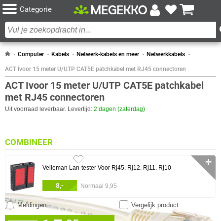
Categorie
Computer
Kabels
Netwerk-kabels en meer
Netwerkkabels
ACT Ivoor 15 meter U/UTP CAT5E patchkabel met RJ45 connectoren
ACT Ivoor 15 meter U/UTP CAT5E patchkabel
met RJ45 connectoren
Uit voorraad leverbaar. Levertijd:
2 dagen (zaterdag)
COMBINEER
✛
Velleman Lan-tester Voor Rj45. Rj12. Rj11. Rj10
8,-
Normaal 9,95
Meldingen
Vergelijk product
0 artikelen geselecteerd