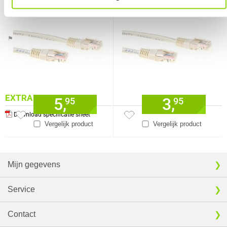
Verkrijgbaar sinds
Juni 2016
⚑ Fout melden
EXTRA INFORMATIE
5,
3,
95
95
Download specificatie sheet
Vergelijk product
Vergelijk product
Mijn gegevens
Service
Contact