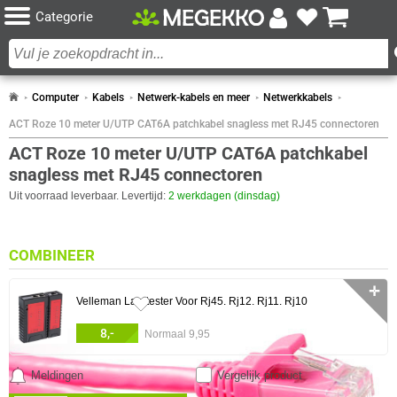
Categorie
Computer
Kabels
Netwerk-kabels en meer
Netwerkkabels
ACT Roze 10 meter U/UTP CAT6A patchkabel snagless met RJ45 connectoren
ACT Roze 10 meter U/UTP CAT6A patchkabel
snagless met RJ45 connectoren
Uit voorraad leverbaar. Levertijd:
2 werkdagen (dinsdag)
COMBINEER
✛
Velleman Lan-tester Voor Rj45. Rj12. Rj11. Rj10
8,-
Normaal 9,95
Meldingen
Vergelijk product
0 artikelen geselecteerd