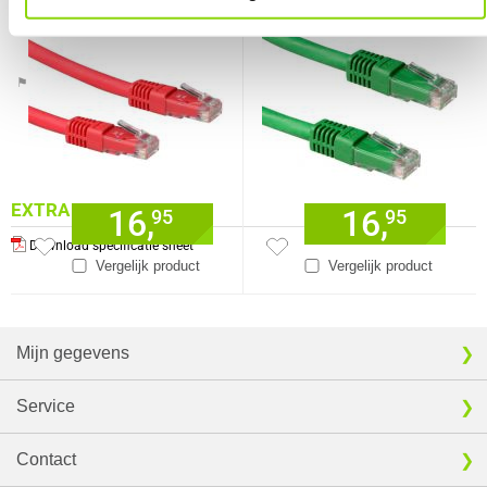
connectoren
connectoren
Verkrijgbaar sinds
Juni 2016
⚑ Fout melden
EXTRA INFORMATIE
16,
16,
95
95
Download specificatie sheet
Vergelijk product
Vergelijk product
Mijn gegevens
Service
Contact