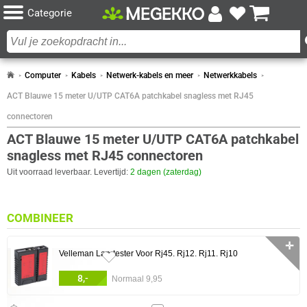
Categorie
Computer
Kabels
Netwerk-kabels en meer
Netwerkkabels
ACT Blauwe 15 meter U/UTP CAT6A patchkabel snagless met RJ45
connectoren
ACT Blauwe 15 meter U/UTP CAT6A patchkabel
snagless met RJ45 connectoren
Uit voorraad leverbaar. Levertijd:
2 dagen (zaterdag)
COMBINEER
✛
Velleman Lan-tester Voor Rj45. Rj12. Rj11. Rj10
8,-
Normaal 9,95