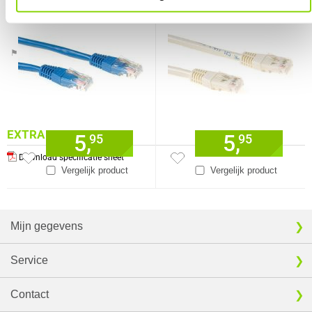
connectoren
connectoren
Verkrijgbaar sinds
Juni 2016
⚑ Fout melden
EXTRA INFORMATIE
5,
5,
95
95
Download specificatie sheet
Vergelijk product
Vergelijk product
Mijn gegevens
Service
Contact