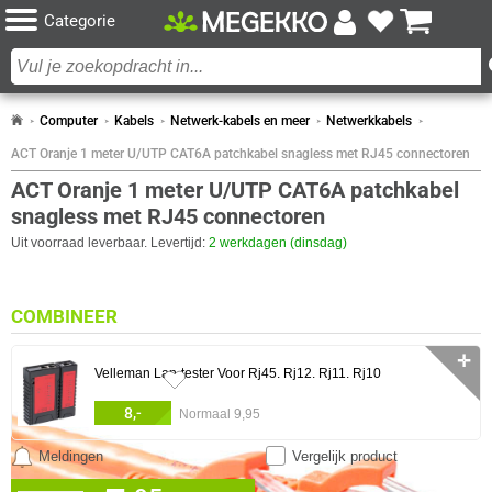
Categorie
Computer
Kabels
Netwerk-kabels en meer
Netwerkkabels
ACT Oranje 1 meter U/UTP CAT6A patchkabel snagless met RJ45 connectoren
ACT Oranje 1 meter U/UTP CAT6A patchkabel
snagless met RJ45 connectoren
Uit voorraad leverbaar. Levertijd:
2 werkdagen (dinsdag)
COMBINEER
✛
Velleman Lan-tester Voor Rj45. Rj12. Rj11. Rj10
8,-
Normaal 9,95
Meldingen
Vergelijk product
0 artikelen geselecteerd