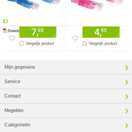
EXTRA INFORMATIE
7,
4,
95
95
Download specificatie sheet
Vergelijk product
Vergelijk product
Mijn gegevens
Service
Contact
Megekko
Categorieën