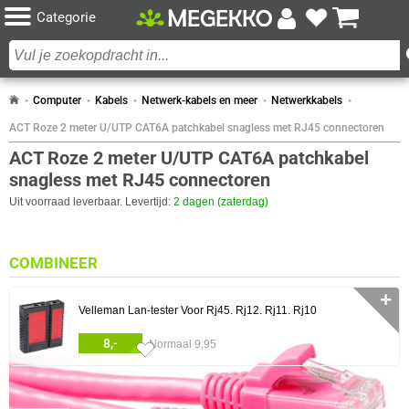
Categorie
Computer
Kabels
Netwerk-kabels en meer
Netwerkkabels
ACT Roze 2 meter U/UTP CAT6A patchkabel snagless met RJ45 connectoren
ACT Roze 2 meter U/UTP CAT6A patchkabel
snagless met RJ45 connectoren
Uit voorraad leverbaar. Levertijd:
2 dagen (zaterdag)
COMBINEER
✛
Velleman Lan-tester Voor Rj45. Rj12. Rj11. Rj10
8,-
Normaal 9,95
0 artikelen geselecteerd