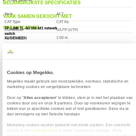
5 jaar garantie.
BELANGRIJKSTE SPECIFICATIES
Eigenschap
Waarde
Merk
ACT
VAAK SAMEN GEKOCHT MET
CAT Type
CAT 6a
SPECIFICATIES
TP-LINK TL-SG108-M2 netwerk
Constructie
U/UTP (UTP)
switch
Kabellengte
2.00 m
ALGEMEEN
AWG maat
24
Eigenschap
Waarde
Aderdoorsnede
24 AWG
Kleur Product
Roze
Adermateriaal
Koper
Verkrijgbaar sinds
Juni 2016
Afschermingstype
U/UTP
EAN
8716065276015
Bandbreedte
500 MHz
Cookies op Megekko.
Vendorcode
IB2402
Categorie
CAT6A
Megekko maakt gebruik van noodzakelijke, voorkeur, statistische en
Garantie
60 maanden
Connector A
RJ45 male x1
marketing cookies en vergelijkbare technieken.
Connector B
RJ45 male x1
Door op "
Alles accepteren
" te klikken, stem je in met het plaatsen van
89,
95
Connector type
RJ45
cookies door ons en onze 9 partners. Door op voorkeuren wijzigen te
kikken kun je specifieke cookies wel of niet goedkeuren. Deze sla je
Contactoppervlakte
Gold plated
dan vervolgens op met Selectie toestaan.
Impedantie
100
VERGELIJKBARE PRODUCTEN
Marketing cookies worden gedeeld met derde partijen. Een overzicht
Kabel lengte
2 m
cookiebeleid
vind je in het
of onder Voorkeuren wijzigen. Deze
Kabelkleur
Roze
ACT Ivoor 2 meter U/UTP CAT6A
ACT Rode 2 meter LSZH U/UTP
worden gebruikt zodat we gerichter reclamebanners kunnen inzetten op