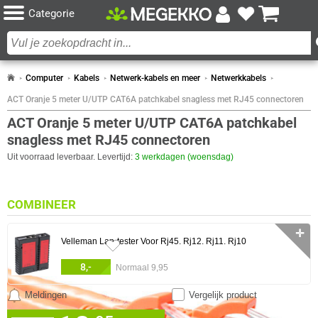
Categorie
Computer
Kabels
Netwerk-kabels en meer
Netwerkkabels
ACT Oranje 5 meter U/UTP CAT6A patchkabel snagless met RJ45 connectoren
ACT Oranje 5 meter U/UTP CAT6A patchkabel
snagless met RJ45 connectoren
Uit voorraad leverbaar. Levertijd:
3 werkdagen (woensdag)
COMBINEER
✛
Velleman Lan-tester Voor Rj45. Rj12. Rj11. Rj10
8,-
Normaal 9,95
Meldingen
Vergelijk product
0 artikelen geselecteerd