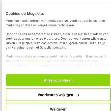
5 jaar garantie.
Connector A
RJ45 male x1
AWG maat
24
Connector B
RJ45 male x1
Kleur Product
Oranje
VERGELIJKBARE PRODUCTEN
Cookies op Megekko.
Connector type
RJ45
Verkrijgbaar sinds
Juni 2016
Contactoppervlakte
Gold plated
Megekko maakt gebruik van noodzakelijke, voorkeur, statistische en
ACT Grijze 5 meter U/UTP CAT6A
ACT Oranje 1,5 meter U/UTP CAT6A
EAN
8716065275735
marketing cookies en vergelijkbare technieken.
Impedantie
100
patchkabel snagless met RJ45
patchkabels met RJ45 connectoren
Vendorcode
IB2105
connectoren
Kabel lengte
5 m
Door op "
Alles accepteren
" te klikken, stem je in met het plaatsen van
Garantie
60 maanden
cookies door ons en onze 9 partners. Door op voorkeuren wijzigen te
Kabelkleur
Oranje
kikken kun je specifieke cookies wel of niet goedkeuren. Deze sla je
Kabelmantel
PVC
dan vervolgens op met Selectie toestaan.
Kleurnummer
RAL 2000
Marketing cookies worden gedeeld met derde partijen. Een overzicht
Max. werktemperatuur
60 C
cookiebeleid
vind je in het
of onder Voorkeuren wijzigen. Deze
Min. werktemperatuur
20 C
worden gebruikt zodat we gerichter reclamebanners kunnen inzetten op
andere websites. In onze cookievoorkeuren vind je een overzicht van
Steekcycli
750
alle cookies. Je kunt je gegeven toestemming altijd intrekken, dit doe je
PRODUCT INFORMATIE
door in de footer van onze website te klikken op ‘Cookievoorkeuren’
Alles accepteren
10,
6,
95
95
onder het kopje ‘Mijn gegevens’.
EAN
8716065275735
Vendorcode
IB2105
Vergelijk product
Vergelijk product
Voorkeuren wijzigen
Artikelnr
147323
ACT Oranje 1,5 meter U/UTP CAT6A
ACT Ivoor 5 meter LSZH U/UTP
Merk
ACT
patchkabel snagless met RJ45
CAT6A patchkabel met RJ45
Weigeren
Garantie
60 maanden