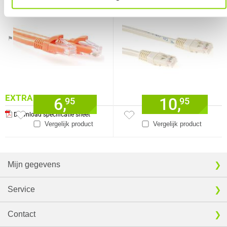
connectoren
connectoren
Verkrijgbaar sinds
Juni 2016
⚑ Fout melden
EXTRA INFORMATIE
6,
10,
95
95
Download specificatie sheet
Vergelijk product
Vergelijk product
Mijn gegevens
Service
Contact