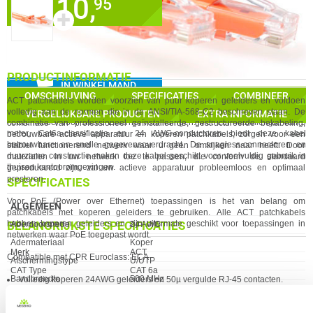
10,
✓
95
30 dagen bedenktermijn!
✚
✓
60 maanden garantie!
✓
Achteraf betalen!
%
STAFFELKORTING MOGELIJK
GA NAAR
PRODUCTINFORMATIE
IN WINKELMAND
OMSCHRIJVING
SPECIFICATIES
COMBINEER
ACT
patchkabels worden voorzien van puur koperen geleiders en voldoen
De ACT Oranje 5 meter U/UTP CAT6A patchkabel is een hoogwaardige
volledig aan de normen die in de ANSI/TIA-568-C2 beschreven staan. De
VERGELIJKBARE PRODUCTEN
EXTRA INFORMATIE
netwerkkabel voor snelle Ethernet-verbindingen. Met een kabellengte van 5
combinatie van professioneel geïnstalleerde, gestructureerde bekabeling,
meter, Cat6a-classificatie en 24 AWG-conductoren biedt deze kabel
betrouwbare
act
ieve apparatuur en koperen patchkabels, zorgen voor een
betrouwbare en snelle gegevensoverdracht. De snagless-connectoren en
stabiel functionerend netwerk waar u geen omkijken naar heeft. Door
duurzame constructie maken deze kabel geschikt voor veelvuldig gebruik in
materialen in uw netwerk toe te passen, die conform de standaard
thuisen kantooromgevingen.
geproduceerd zijn, zal uw
act
ieve apparatuur probleemloos en optimaal
presteren.
SPECIFICATIES
Voor PoE (Power over Ethernet) toepassingen is het van belang om
ALGEMEEN
patchkabels met koperen geleiders te gebruiken. Alle
ACT
patchkabels
BELANGRIJKSTE SPECIFICATIES
Eigenschap
Waarde
hebben koperen geleiders en zijn uitermate geschikt voor toepassingen in
Aderdoorsnede
24 AWG
netwerken waar PoE toegepast wordt.
Adermateriaal
Koper
Eigenschap
Waarde
Merk
ACT
Compatible met CPR Euroclass: ECA
Afschermingstype
U/UTP
CAT Type
CAT 6a
Bandbreedte
500 MHz
Volledig koperen 24AWG geleiders en 50µ vergulde RJ-45 cont
act
en.
Constructie
U/UTP (UTP)
Voldoen aan de internationale normen
Categorie
CAT6A
Kabels zijn 100% getest.
Kabellengte
5.00 m