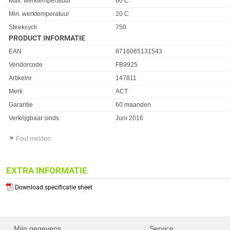
Max. werktemperatuur
60 C
Min. werktemperatuur
20 C
Steekcycli
750
PRODUCT INFORMATIE
EAN
8716065131543
Vendorcode
FB9925
Artikelnr
147811
Merk
ACT
Garantie
60 maanden
Verkrijgbaar sinds
Juni 2016
⚑ Fout melden
EXTRA INFORMATIE
Download specificatie sheet
Mijn gegevens
Service