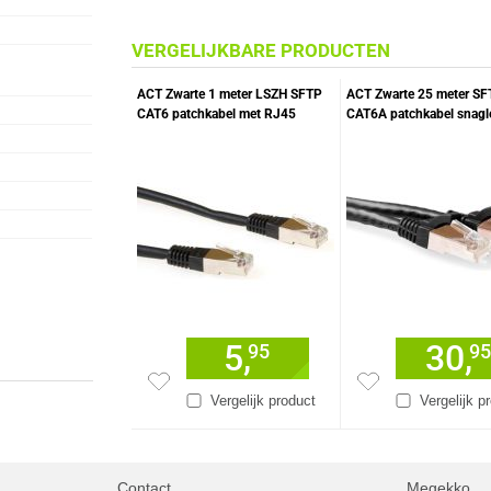
VERGELIJKBARE PRODUCTEN
ACT Zwarte 1 meter LSZH SFTP
ACT Zwarte 25 meter SF
CAT6 patchkabel met RJ45
CAT6A patchkabel snagl
connectoren
RJ45 connectoren
5,
30,
95
95
Vergelijk product
Vergelijk p
Contact
Megekko