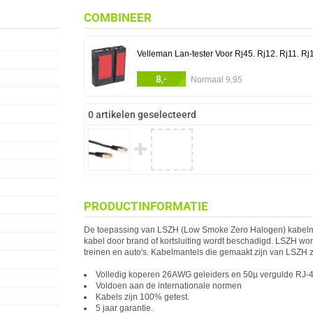
COMBINEER
Velleman Lan-tester Voor Rj45. Rj12. Rj11. Rj
8,-
Normaal 9,95
0 artikelen geselecteerd
✚
PRODUCTINFORMATIE
De toepassing van LSZH (Low Smoke Zero Halogen) kabelman
kabel door brand of kortsluiting wordt beschadigd. LSZH word
treinen en auto's. Kabelmantels die gemaakt zijn van LSZH z
Volledig koperen 26AWG geleiders en 50µ vergulde RJ-4
Voldoen aan de internationale normen
Kabels zijn 100% getest.
5 jaar garantie.