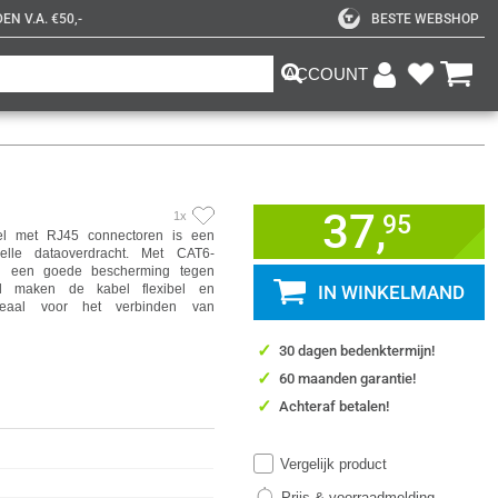
N V.A. €50,-
BESTE WEBSHOP
ACCOUNT
37,
1x
95
l met RJ45 connectoren is een
lle dataoverdracht. Met CAT6-
bel een goede bescherming tegen
el maken de kabel flexibel en
IN WINKELMAND
ideaal voor het verbinden van
✓
30 dagen bedenktermijn!
✓
60 maanden garantie!
✓
Achteraf betalen!
Vergelijk product
Prijs & voorraadmelding