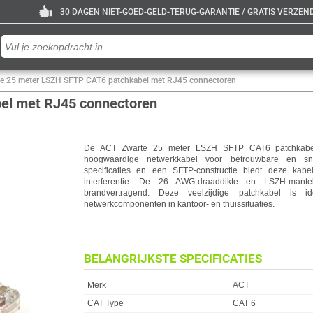
30 DAGEN NIET-GOED-GELD-TERUG-GARANTIE / GRATIS VERZENDE
e 25 meter LSZH SFTP CAT6 patchkabel met RJ45 connectoren
el met RJ45 connectoren
De ACT Zwarte 25 meter LSZH SFTP CAT6 patchkabe
hoogwaardige netwerkkabel voor betrouwbare en sne
specificaties en een SFTP-constructie biedt deze ka
interferentie. De 26 AWG-draaddikte en LSZH-mant
brandvertragend. Deze veelzijdige patchkabel is 
netwerkcomponenten in kantoor- en thuissituaties.
BELANGRIJKSTE SPECIFICATIES
Eigenschap
Waarde
Merk
ACT
CAT Type
CAT 6