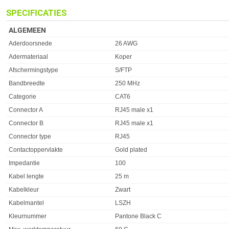
SPECIFICATIES
ALGEMEEN
Eigenschap
Waarde
Aderdoorsnede
26 AWG
Adermateriaal
Koper
Afschermingstype
S/FTP
Bandbreedte
250 MHz
Categorie
CAT6
Connector A
RJ45 male x1
Connector B
RJ45 male x1
Connector type
RJ45
Contactoppervlakte
Gold plated
Impedantie
100
Kabel lengte
25 m
Kabelkleur
Zwart
Kabelmantel
LSZH
Kleurnummer
Pantone Black C