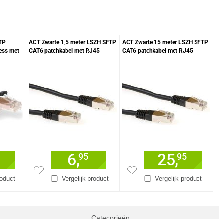
TP
ACT Zwarte 1,5 meter LSZH SFTP
ACT Zwarte 15 meter LSZH SFTP
ess met
CAT6 patchkabel met RJ45
CAT6 patchkabel met RJ45
connectoren
connectoren
6,
25,
95
95
roduct
Vergelijk product
Vergelijk product
Categorieën