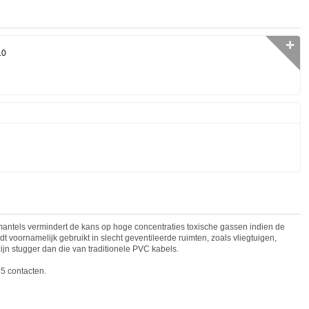
✛
10
tels vermindert de kans op hoge concentraties toxische gassen indien de
t voornamelijk gebruikt in slecht geventileerde ruimten, zoals vliegtuigen,
ijn stugger dan die van traditionele PVC kabels.
5 cont
act
en.