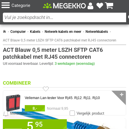
Categorie
Computer
Kabels
Netwerk-kabels en meer
Netwerkkabels
ACT Blauw 0,5 meter LSZH SFTP CAT6 patchkabel met RJ45 connectoren
ACT Blauw 0,5 meter LSZH SFTP CAT6
patchkabel met RJ45 connectoren
Uit voorraad leverbaar. Levertijd:
3 werkdagen (woensdag)
COMBINEER
✛
Velleman Lan-tester Voor Rj45. Rj12. Rj11. Rj10
8,-
Normaal 9,95
Meldingen
Vergelijk product
5,
✓
0 artikelen geselecteerd
95
30 dagen bedenktermijn!