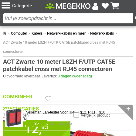
Categorie
Computer
Kabels
Netwerk-kabels en meer
Netwerkkabels
ACT Zwarte 10 meter LSZH F/UTP CAT5E patchkabel cross met RJ45
connectoren
ACT Zwarte 10 meter LSZH F/UTP CAT5E
patchkabel cross met RJ45 connectoren
Uit voorraad leverbaar. Levertijd:
3 dagen (woensdag)
COMBINEER
SPECIFICATIES
✛
Velleman Lan-tester Voor Rj45. Rj12. Rj11. Rj10
Meldingen
Vergelijk product
ALGEMEEN
8,-
12,
Normaal 9,95
✓
95
30 dagen bedenktermijn!
Eigenschap
Waarde
Aderdoorsnede
26 AWG
✓
60 maanden garantie!
Adermateriaal
Koper