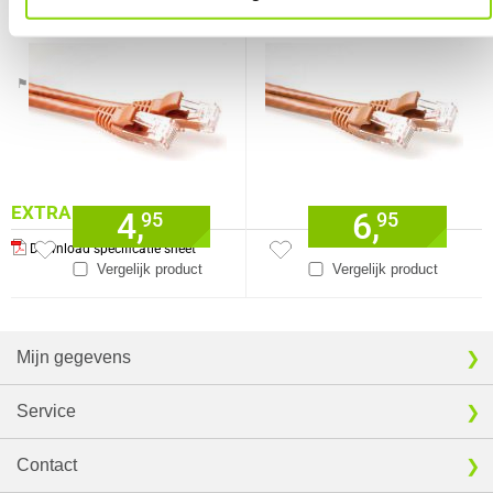
connectoren
connectoren
Verkrijgbaar sinds
Juni 2016
⚑ Fout melden
EXTRA INFORMATIE
4,
6,
95
95
Download specificatie sheet
Vergelijk product
Vergelijk product
Mijn gegevens
Service
Contact