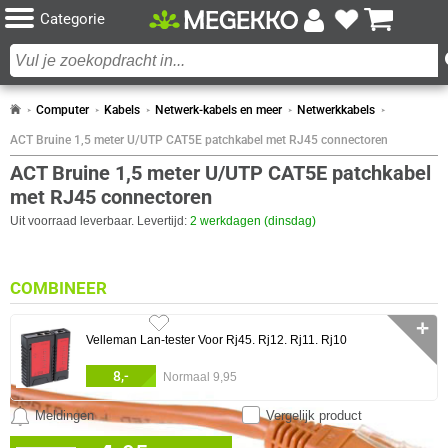
Categorie
Computer
Kabels
Netwerk-kabels en meer
Netwerkkabels
ACT Bruine 1,5 meter U/UTP CAT5E patchkabel met RJ45 connectoren
ACT Bruine 1,5 meter U/UTP CAT5E patchkabel
met RJ45 connectoren
Uit voorraad leverbaar. Levertijd:
2 werkdagen (dinsdag)
COMBINEER
✛
Velleman Lan-tester Voor Rj45. Rj12. Rj11. Rj10
8,-
Normaal 9,95
Meldingen
Vergelijk product
0 artikelen geselecteerd