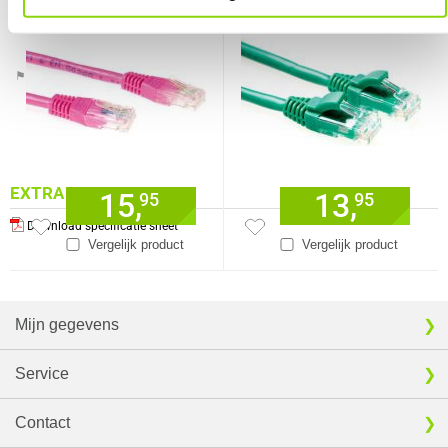
connectoren
Verkrijgbaar sinds
Juni 2016
⚑ Fout melden
EXTRA INFORMATIE
15,
13,
95
95
Download specificatie sheet
Vergelijk product
Vergelijk product
Mijn gegevens
Service
Contact