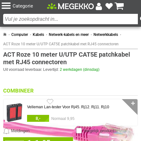
Categorie
Computer
Kabels
Netwerk-kabels en meer
Netwerkkabels
ACT Roze 10 meter U/UTP CAT5E patchkabel met RJ45 connectoren
ACT Roze 10 meter U/UTP CAT5E patchkabel
met RJ45 connectoren
Uit voorraad leverbaar. Levertijd:
2 werkdagen (dinsdag)
COMBINEER
✛
Velleman Lan-tester Voor Rj45. Rj12. Rj11. Rj10
8,-
Normaal 9,95
Meldingen
Vergelijk product
0 artikelen geselecteerd