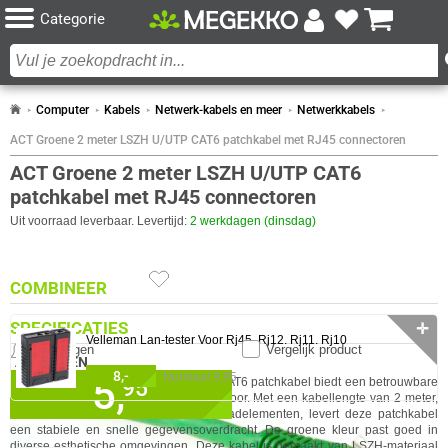
Categorie
Computer
Kabels
Netwerk-kabels en meer
Netwerkkabels
ACT Groene 2 meter LSZH U/UTP CAT6 patchkabel met RJ45 connectoren
ACT Groene 2 meter LSZH U/UTP CAT6
patchkabel met RJ45 connectoren
Uit voorraad leverbaar. Levertijd:
2 werkdagen (dinsdag)
COMBINEER
SPECIFICATIES
✛
Velleman Lan-tester Voor Rj45. Rj12. Rj11. Rj10
Meldingen
Vergelijk product
ALGEMEEN
8,-
5,
Normaal 9,95
✓
95
30 dagen bedenktermijn!
De ACT Groene 2 meter LSZH U/UTP CAT6 patchkabel biedt een betrouwbare
Eigenschap
Waarde
Aderdoorsnede
24 AWG
netwerkaansluiting voor thuis of op kantoor. Met een kabellengte van 2 meter,
✓
60 maanden garantie!
een CAT6-classificatie en 24 AWG-draadelementen, levert deze patchkabel
Adermateriaal
Koper
0 artikelen geselecteerd
✓
een stabiele en snelle gegevensoverdracht. De groene kleur past goed in
Achteraf betalen!
GA NAAR
Afschermingstype
U/UTP
diverse esthetische omgevingen. Deze kabel is gemaakt van LSZH-materiaal