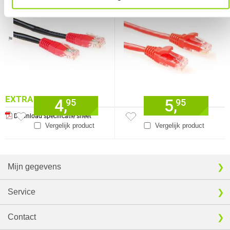
connectoren
connectoren
Verkrijgbaar sinds
Juni 2016
⚑ Fout melden
EXTRA INFORMATIE
4,
5,
95
95
Download specificatie sheet
Vergelijk product
Vergelijk product
Mijn gegevens
Service
Contact