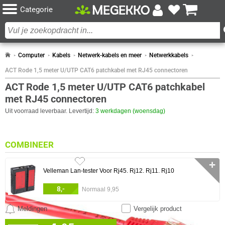
Categorie
Computer
Kabels
Netwerk-kabels en meer
Netwerkkabels
ACT Rode 1,5 meter U/UTP CAT6 patchkabel met RJ45 connectoren
ACT Rode 1,5 meter U/UTP CAT6 patchkabel
met RJ45 connectoren
Uit voorraad leverbaar. Levertijd:
3 werkdagen (woensdag)
COMBINEER
✛
Velleman Lan-tester Voor Rj45. Rj12. Rj11. Rj10
8,-
Normaal 9,95
Meldingen
Vergelijk product
0 artikelen geselecteerd