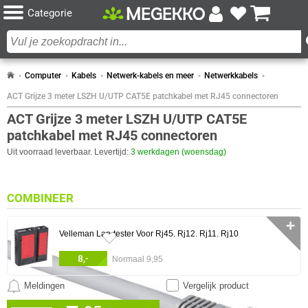
Categorie
Computer
Kabels
Netwerk-kabels en meer
Netwerkkabels
ACT Grijze 3 meter LSZH U/UTP CAT5E patchkabel met RJ45 connectoren
ACT Grijze 3 meter LSZH U/UTP CAT5E
patchkabel met RJ45 connectoren
Uit voorraad leverbaar. Levertijd:
3 werkdagen (woensdag)
COMBINEER
✛
Velleman Lan-tester Voor Rj45. Rj12. Rj11. Rj10
8,-
Normaal 9,95
Meldingen
Vergelijk product
0 artikelen geselecteerd