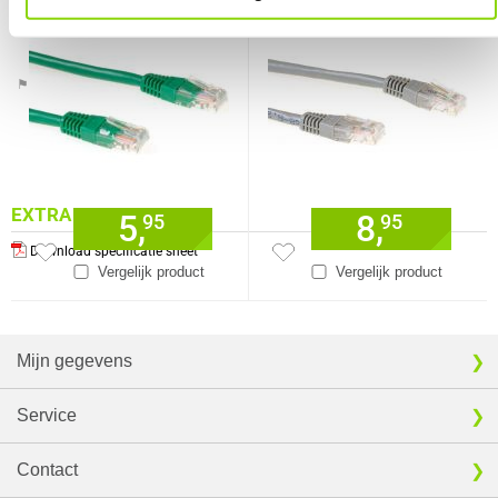
connectoren
Verkrijgbaar sinds
Juni 2016
⚑ Fout melden
EXTRA INFORMATIE
5,
8,
95
95
Download specificatie sheet
Vergelijk product
Vergelijk product
Mijn gegevens
Service
Contact