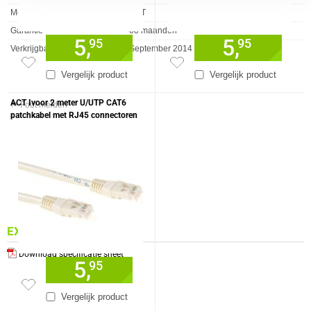
Merk
ACT
Garantie
60 maanden
5,
5,
95
95
Verkrijgbaar sinds
September 2014
Vergelijk product
Vergelijk product
ACT Ivoor 2 meter U/UTP CAT6
⚑ Fout melden
patchkabel met RJ45 connectoren
EXTRA INFORMATIE
Download specificatie sheet
5,
95
Vergelijk product