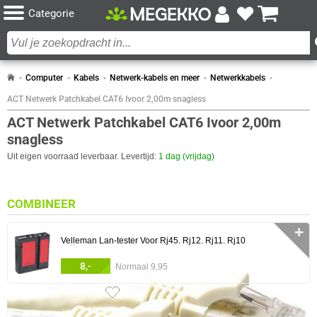
Categorie
Computer
Kabels
Netwerk-kabels en meer
Netwerkkabels
ACT Netwerk Patchkabel CAT6 Ivoor 2,00m snagless
ACT Netwerk Patchkabel CAT6 Ivoor 2,00m
snagless
Uit eigen voorraad leverbaar. Levertijd:
1 dag (vrijdag)
COMBINEER
✛
Velleman Lan-tester Voor Rj45. Rj12. Rj11. Rj10
8,-
Normaal 9,95
0 artikelen geselecteerd