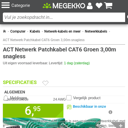
Categorie
Computer
Kabels
Netwerk-kabels en meer
Netwerkkabels
ACT Netwerk Patchkabel CAT6 Groen 3,00m snagless
ACT Netwerk Patchkabel CAT6 Groen 3,00m
snagless
Uit eigen voorraad leverbaar. Levertijd:
1 dag (zaterdag)
SPECIFICATIES
ALGEMEEN
Meldingen
Vergelijk product
Eigenschap
Waarde
Aderdoorsnede
24 AWG
6,
Beschikbaar in onze
Adermateriaal
Koper
95
Megekko Shop Breda
COMBINEER
Afschermingstype
U/UTP
✓
Nu bestellen morgen in huis!
De ACT Netwerk Patchkabel CAT6 Groen is een veelzijdige netwerkkabel met
Bandbreedte
250 MHz
GA NAAR
✓
✛
een lengte van 3,00 meter. Gecertificeerd voor CAT6-standaarden, biedt deze
%
30 dagen bedenktermijn!
STAFFELKORTING MOGELIJK