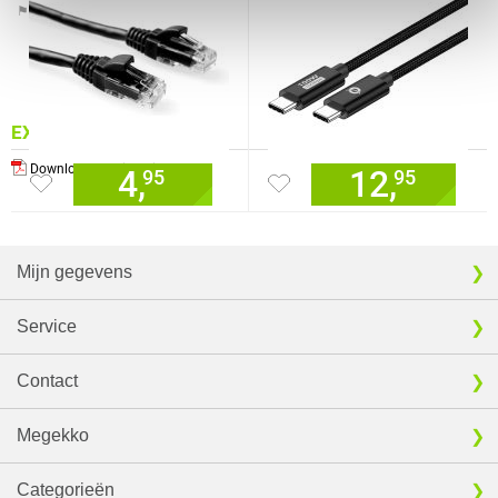
⚑ Fout melden
EXTRA INFORMATIE
Download specificatie sheet
4,
12,
95
95
Mijn gegevens
Service
Contact
Megekko
Categorieën