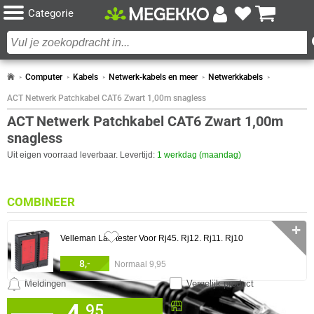
Categorie
Computer
Kabels
Netwerk-kabels en meer
Netwerkkabels
ACT Netwerk Patchkabel CAT6 Zwart 1,00m snagless
ACT Netwerk Patchkabel CAT6 Zwart 1,00m
snagless
Uit eigen voorraad leverbaar. Levertijd:
1 werkdag (maandag)
COMBINEER
✛
Velleman Lan-tester Voor Rj45. Rj12. Rj11. Rj10
8,-
Normaal 9,95
Meldingen
Vergelijk product
0 artikelen geselecteerd
Beschikbaar in onze
95