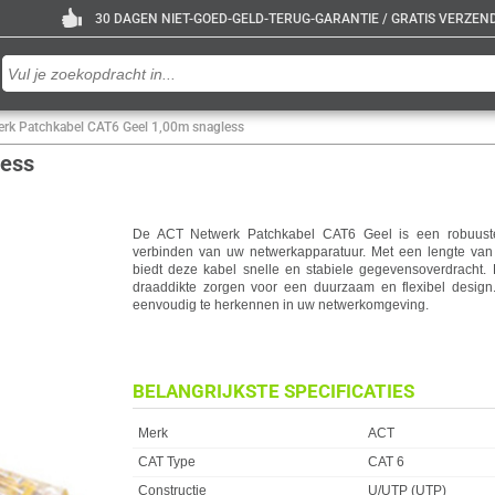
30 DAGEN NIET-GOED-GELD-TERUG-GARANTIE / GRATIS VERZENDE
rk Patchkabel CAT6 Geel 1,00m snagless
less
De ACT Netwerk Patchkabel CAT6 Geel is een robuuste
verbinden van uw netwerkapparatuur. Met een lengte van 
biedt deze kabel snelle en stabiele gegevensoverdracht
draaddikte zorgen voor een duurzaam en flexibel design
eenvoudig te herkennen in uw netwerkomgeving.
BELANGRIJKSTE SPECIFICATIES
Eigenschap
Waarde
Merk
ACT
CAT Type
CAT 6
Constructie
U/UTP (UTP)