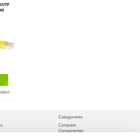
U/UTP
J45
roduct
Categorieën
ko
Computer
Componenten
inglist
Randapparatuur