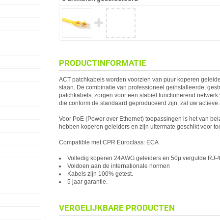
✚
PRODUCTINFORMATIE
ACT
patchkabels worden voorzien van puur koperen geleide
staan. De combinatie van professioneel geïnstalleerde, ges
patchkabels, zorgen voor een stabiel functionerend netwerk 
die conform de standaard geproduceerd zijn, zal uw
act
ieve
Voor PoE (Power over Ethernet) toepassingen is het van bel
hebben koperen geleiders en zijn uitermate geschikt voor t
Compatible met CPR Euroclass: ECA
Volledig koperen 24AWG geleiders en 50µ vergulde RJ-4
Voldoen aan de internationale normen
Kabels zijn 100% getest.
5 jaar garantie.
VERGELIJKBARE PRODUCTEN