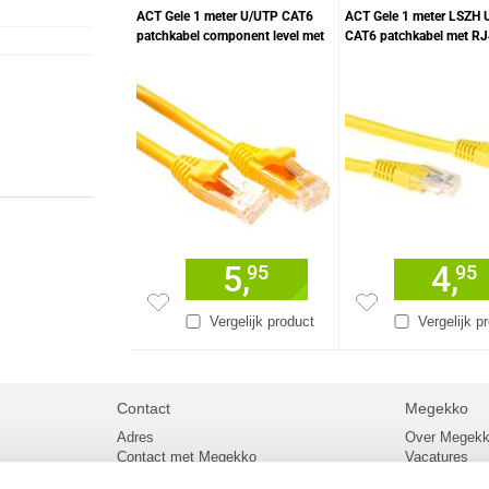
ACT Gele 1 meter U/UTP CAT6
ACT Gele 1 meter LSZH 
patchkabel component level met
CAT6 patchkabel met R
RJ45 connectoren
connectoren
5,
4,
95
95
Vergelijk product
Vergelijk p
Contact
Megekko
Adres
Over Megek
Contact met Megekko
Vacatures
Veelgestelde vragen
Megekko mail