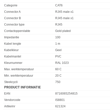
Categorie
CAT6
Connector A
RJ45 male x1
Connector B
RJ45 male x1
Connector type
RJ45
Contactoppervlakte
Gold plated
Impedantie
100
Kabel lengte
1 m
Kabelkleur
Geel
Kabelmantel
PVC
Kleurnummer
RAL 1023
Max. werktemperatuur
60 C
Min. werktemperatuur
20 C
Steekcycli
750
PRODUCT INFORMATIE
EAN
8716065254815
Vendorcode
IS8801
Artikelnr
621324