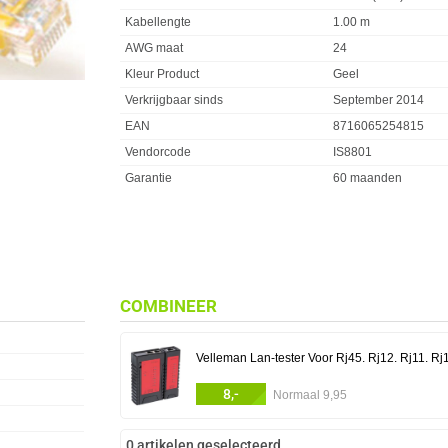
Kabellengte
1.00 m
AWG maat
24
Kleur Product
Geel
Verkrijgbaar sinds
September 2014
EAN
8716065254815
Vendorcode
IS8801
Garantie
60 maanden
COMBINEER
Velleman Lan-tester Voor Rj45. Rj12. Rj11. Rj
8,-
Normaal 9,95
0 artikelen geselecteerd