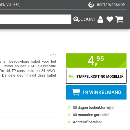
N V.A. €50,-
BESTE WEBSHOP
ACCOUNT
4,
95
 en betrouwbare kabel voor het
1 meter en een CAT6-classificatie
. De U/UTP-constructie en 24 AWG-
. De gele kleur maakt deze kabel
%
STAFFELKORTING MOGELIJK
IN WINKELMAND
✓
30 dagen bedenktermijn!
✓
60 maanden garantie!
✓
Achteraf betalen!