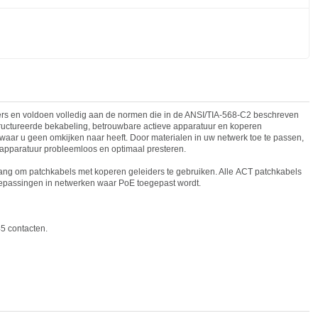
rs en voldoen volledig aan de normen die in de ANSI/TIA-568-C2 beschreven
tructureerde bekabeling, betrouwbare
act
ieve apparatuur en koperen
waar u geen omkijken naar heeft. Door materialen in uw netwerk toe te passen,
 apparatuur probleemloos en optimaal presteren.
ang om patchkabels met koperen geleiders te gebruiken. Alle
ACT
patchkabels
oepassingen in netwerken waar PoE toegepast wordt.
5 cont
act
en.