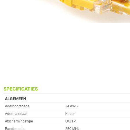
SPECIFICATIES
ALGEMEEN
Eigenschap
Waarde
Aderdoorsnede
24 AWG
Adermateriaal
Koper
Afschermingstype
U/UTP
Bandbreedte
250 MHz