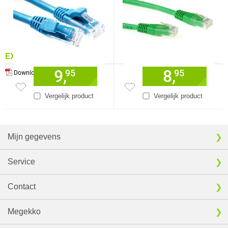
EXTRA INFORMATIE
9,
8,
95
95
Download specificatie sheet
Vergelijk product
Vergelijk product
Mijn gegevens
Service
Contact
Megekko