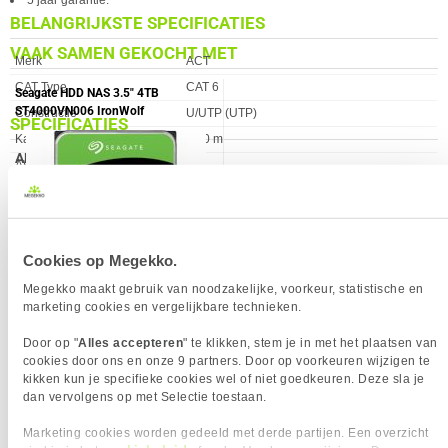
5 jaar garantie.
BELANGRIJKSTE SPECIFICATIES
VAAK SAMEN GEKOCHT MET
Eigenschap
Waarde
Merk
ACT
CAT Type
CAT 6
Seagate HDD NAS 3.5" 4TB
ST4000VN006 IronWolf
Constructie
U/UTP (UTP)
SPECIFICATIES
Kabellengte
5.00 m
ALGEMEEN
AWG maat
24
Eigenschap
Waarde
Aderdoorsnede
24 AWG
Kleur Product
Oranje
Adermateriaal
Koper
Verkrijgbaar sinds
September 2014
Afschermingstype
U/UTP
EAN
8716065255058
Cookies op Megekko.
Bandbreedte
250 MHz
Vendorcode
IS1505
Categorie
CAT6
Megekko maakt gebruik van noodzakelijke, voorkeur, statistische en
Garantie
60 maanden
marketing cookies en vergelijkbare technieken.
Connector A
RJ45 male x1
Meest getoonde prijs
204,90
Connector B
RJ45 male x1
laatste 90 dagen:
Door op "
Alles accepteren
" te klikken, stem je in met het plaatsen van
cookies door ons en onze 9 partners. Door op voorkeuren wijzigen te
191,
90
Connector type
RJ45
kikken kun je specifieke cookies wel of niet goedkeuren. Deze sla je
Contactoppervlakte
Gold plated
dan vervolgens op met Selectie toestaan.
Impedantie
100
Marketing cookies worden gedeeld met derde partijen. Een overzicht
VERGELIJKBARE PRODUCTEN
Kabel lengte
5 m