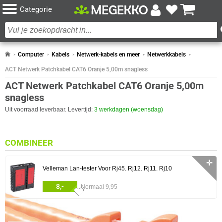
Categorie
Computer
Kabels
Netwerk-kabels en meer
Netwerkkabels
ACT Netwerk Patchkabel CAT6 Oranje 5,00m snagless
ACT Netwerk Patchkabel CAT6 Oranje 5,00m
snagless
Uit voorraad leverbaar. Levertijd:
3 werkdagen (woensdag)
COMBINEER
✛
Velleman Lan-tester Voor Rj45. Rj12. Rj11. Rj10
8,-
Normaal 9,95
0 artikelen geselecteerd