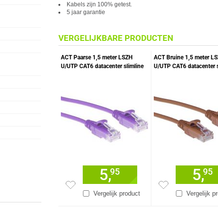
Kabels zijn 100% getest.
5 jaar garantie
VERGELIJKBARE PRODUCTEN
ACT Paarse 1,5 meter LSZH
ACT Bruine 1,5 meter L
U/UTP CAT6 datacenter slimline
U/UTP CAT6 datacenter s
patchkabel snagless met RJ45
patchkabel snagless me
connectoren
connectoren
5,
5,
95
95
Vergelijk product
Vergelijk p