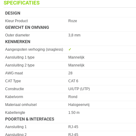
SPECIFICATIES
DESIGN
Eigenschap
Waarde
Kleur Product
Roze
GEWICHT EN OMVANG
Eigenschap
Waarde
Outer diameter
3,8 mm
KENMERKEN
Eigenschap
Waarde
Aangespoten verhoging (snagless)
✓︎
Aansluiting 1 type
Mannelijk
Aansluiting 2 type
Mannelijk
AWG maat
28
CAT Type
CAT 6
Constructie
U/UTP (UTP)
Kabelvorm
Rond
Materiaal omhulsel
Halogeenvrij
Kabellengte
1.50 m
POORTEN & INTERFACES
Eigenschap
Waarde
Aansluiting 1
RJ-45
Aansluiting 2
RJ-45