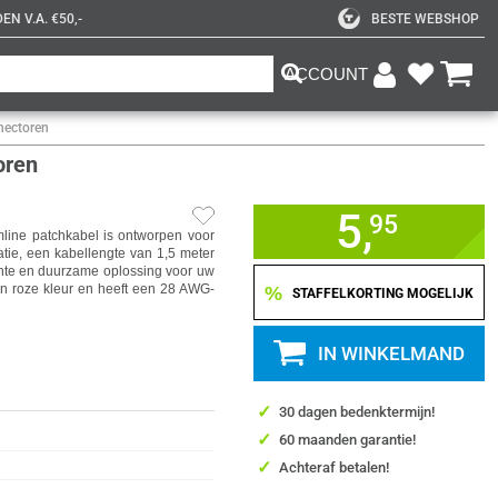
N V.A. €50,-
BESTE WEBSHOP
ACCOUNT
nectoren
oren
5,
95
ine patchkabel is ontworpen voor
tie, een kabellengte van 1,5 meter
ënte en duurzame oplossing voor uw
een roze kleur en heeft een 28 AWG-
%
STAFFELKORTING MOGELIJK
IN WINKELMAND
✓
30 dagen bedenktermijn!
✓
60 maanden garantie!
✓
Achteraf betalen!