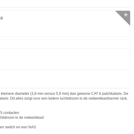
✛
10
 kleinere diameter (3,8 mm versus 5,9 mm) dan gewone CAT 6 patchkabels. De
abels. Dit alles zorgt voor een betere luchtstroom in de netwerkkast/server rack.
5 cont
act
en
htstroom in de netwerkkast
een switch en een NAS