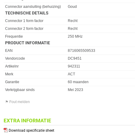
Connector aansluiting (behuizing)
Goud
TECHNISCHE DETAILS
Eigenschap
Waarde
Connector 1 form factor
Recht
Connector 2 form factor
Recht
Frequentie
250 MHz
PRODUCT INFORMATIE
EAN
8716065509533
Vendorcode
DC9451
Artikelnr
942311
Merk
ACT
Garantie
60 maanden
Verkrijgbaar sinds
Mei 2023
⚑ Fout melden
EXTRA INFORMATIE
Download specificatie sheet