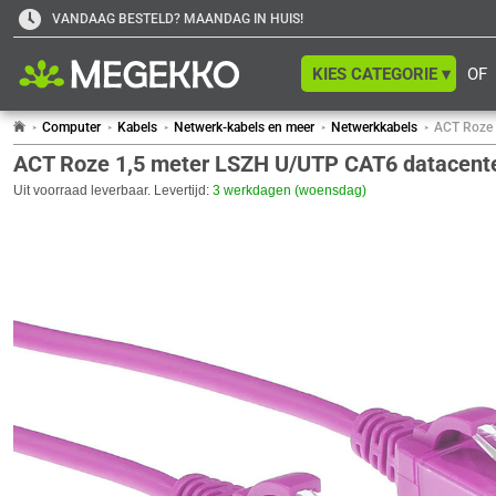
VANDAAG BESTELD? MAANDAG IN HUIS!
KIES CATEGORIE ▾
OF
Computer
Kabels
Netwerk-kabels en meer
Netwerkkabels
ACT Roze 
ACT Roze 1,5 meter LSZH U/UTP CAT6 datacenter
Uit voorraad leverbaar. Levertijd:
3 werkdagen (woensdag)