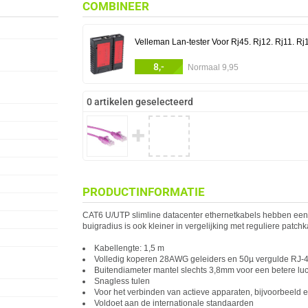
COMBINEER
Velleman Lan-tester Voor Rj45. Rj12. Rj11. Rj
8,-
Normaal 9,95
0 artikelen geselecteerd
✚
PRODUCTINFORMATIE
CAT6 U/UTP slimline datacenter ethernetkabels hebben een
buigradius is ook kleiner in vergelijking met reguliere patchk
Kabellengte: 1,5 m
Volledig koperen 28AWG geleiders en 50µ vergulde RJ-4
Buitendiameter mantel slechts 3,8mm voor een betere luc
Snagless tulen
Voor het verbinden van
act
ieve apparaten, bijvoorbeeld 
Voldoet aan de internationale standaarden