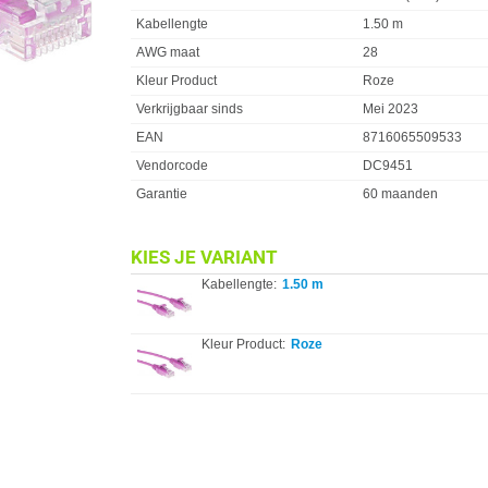
Kabellengte
1.50 m
AWG maat
28
Kleur Product
Roze
Verkrijgbaar sinds
Mei 2023
EAN
8716065509533
Vendorcode
DC9451
Garantie
60 maanden
KIES JE VARIANT
Kabellengte:
1.50 m
Kleur Product:
Roze