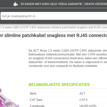
30 DAGEN NIET-GOED-GELD-TERUG-GARANTIE / GRATIS VERZENDE
1,5 meter LSZH U/UTP CAT6 datacenter slimline patchkabel snagless met RJ45 con
 slimline patchkabel snagless met RJ45 connect
De ACT Roze 1,5 meter LSZH U/UTP CAT6 datacenter sliml
betrouwbare netwerkcommunicatie. Met een CAT6-classifica
en snagless RJ45-connectoren biedt deze kabel een effici
datacenter- of kantoornetwerk. De kabel is uitgevoerd in 
constructie voor een compacte en flexibele installatie.
BELANGRIJKSTE SPECIFICATIES
Eigenschap
Waarde
Merk
ACT
CAT Type
CAT 6
Constructie
U/UTP (UTP)