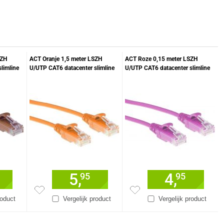
SZH
ACT Oranje 1,5 meter LSZH
ACT Roze 0,15 meter LSZH
limline
U/UTP CAT6 datacenter slimline
U/UTP CAT6 datacenter slimline
t RJ45
patchkabel snagless met RJ45
patchkabel snagless met RJ45
connectoren
connectoren
5,
4,
95
95
roduct
Vergelijk product
Vergelijk product