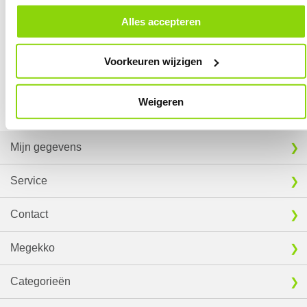
alle cookies. Je kunt je gegeven toestemming altijd intrekken, dit doe je
door in de footer van onze website te klikken op ‘Cookievoorkeuren’
Alles accepteren
⚑ Fout melden
onder het kopje ‘Mijn gegevens’.
39,
95
Voorkeuren wijzigen
EXTRA INFORMATIE
Vergelijk product
Download specificatie sheet
Weigeren
Mijn gegevens
Service
Contact
Megekko
Categorieën