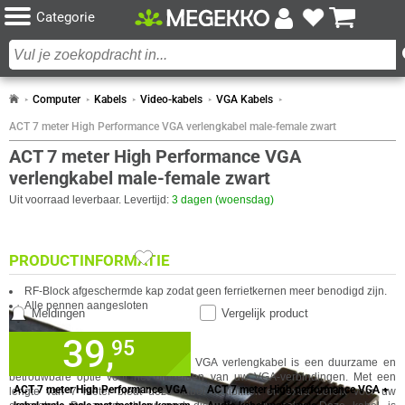
Categorie
Computer
Kabels
Video-kabels
VGA Kabels
ACT 7 meter High Performance VGA verlengkabel male-female zwart
ACT 7 meter High Performance VGA
verlengkabel male-female zwart
Uit voorraad leverbaar. Levertijd:
3 dagen (woensdag)
PRODUCTINFORMATIE
RF-Block afgeschermde kap zodat geen ferrietkernen meer benodigd zijn.
Alle pennen aangesloten
Meldingen
Vergelijk product
39,
✓
95
30 dagen bedenktermijn!
SPECIFICATIES
VERGELIJKBARE PRODUCTEN
De ACT 7 meter High Performance VGA verlengkabel is een duurzame en
✓
60 maanden garantie!
betrouwbare optie voor het uitbreiden van uw VGA-verbindingen. Met een
ALGEMEEN
✓
GA NAAR
Achteraf betalen!
ACT 7 meter High Performance VGA
ACT 7 meter High performance VGA +
lengte van 7 meter biedt deze kabel flexibiliteit en extra bereik voor uw
IN WINKELMAND