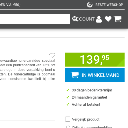
N V.A. €50,-
BESTE WEBSHOP
ACCOUNT
139,
95
aardige tonercartridge speciaal
dt een printcapaciteit van 1350 tot
cartridge in deze verpakking bent u
ten. De tonercartridge is optimaal
IN WINKELMAND
or consistente kwaliteit bij elke
✓
30 dagen bedenktermijn!
✓
24 maanden garantie!
✓
Achteraf betalen!
Vergelijk product
Prijs & voorraadmelding