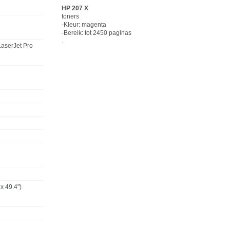
HP
207 X
toners
-Kleur: magenta
-Bereik: tot 2450 paginas
.
LaserJet Pro
x 49.4")