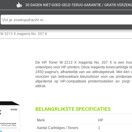
30 DAGEN NIET-GOED-GELD-TERUG-GARANTIE / GRATIS VERZENDE
 W 2213 X magenta No. 207 X
De HP Toner W 2213 X magenta No. 207 X is een hoogw
ontworpen voor HP printers. Deze magenta tonercartridge bie
2450 pagina's, afhankelijk van uw afdrukgebruik. Met één 
voorzien van betrouwbare kleuruitvoer voor uw printprojec
afgestemd op HP-compatibele printermodellen en zorgt vo
afdruk.
BELANGRIJKSTE SPECIFICATIES
Eigenschap
Waarde
Merk
HP
Aantal Cartridges / Toners
1