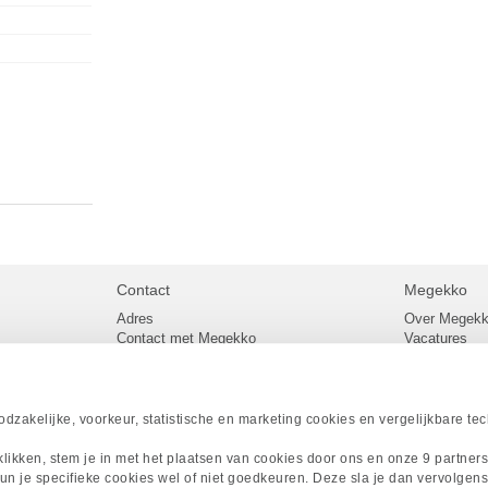
Contact
Megekko
Adres
Over Megek
Contact met Megekko
Vacatures
Veelgestelde vragen
Megekko mail
lier
Klachtenprocedure
Algemene v
Openingstijden Megekko Shop
Levertijd en
Sitemap
zakelijke, voorkeur, statistische en marketing cookies en vergelijkbare te
Onze merke
Acties
 klikken, stem je in met het plaatsen van cookies door ons en onze 9 partner
Megekko A
un je specifieke cookies wel of niet goedkeuren. Deze sla je dan vervolgens