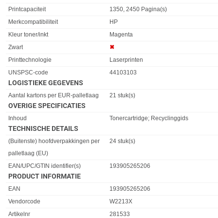
Printcapaciteit
1350, 2450 Pagina(s)
Merkcompatibiliteit
HP
Kleur toner/inkt
Magenta
Zwart
✖︎
Printtechnologie
Laserprinten
UNSPSC-code
44103103
LOGISTIEKE GEGEVENS
Eigenschap
Waarde
Aantal kartons per EUR-palletlaag
21 stuk(s)
OVERIGE SPECIFICATIES
Eigenschap
Waarde
Inhoud
Tonercartridge; Recyclinggids
TECHNISCHE DETAILS
Eigenschap
Waarde
(Buitenste) hoofdverpakkingen per
24 stuk(s)
palletlaag (EU)
EAN/UPC/GTIN identifier(s)
193905265206
PRODUCT INFORMATIE
EAN
193905265206
Vendorcode
W2213X
Artikelnr
281533