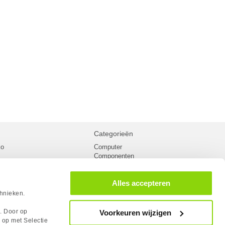
Categorieën
ko
Computer
Componenten
inglist
Randapparatuur
oorwaarden
Kabels
Alles accepteren
 verzending
Netwerk
Laptops
chnieken.
n
Gaming laptops
PC Systemen
s. Door op
Voorkeuren wijzigen
cademy
Monitoren
 op met Selectie