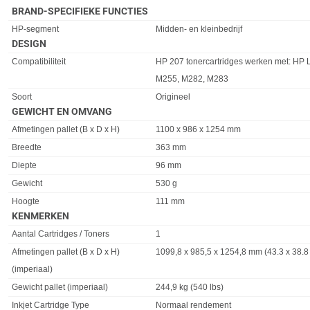
BRAND-SPECIFIEKE FUNCTIES
Eigenschap
Waarde
HP-segment
Midden- en kleinbedrijf
DESIGN
Eigenschap
Waarde
Compatibiliteit
HP 207 tonercartridges werken met: HP 
M255, M282, M283
Soort
Origineel
GEWICHT EN OMVANG
Eigenschap
Waarde
Afmetingen pallet (B x D x H)
1100 x 986 x 1254 mm
Breedte
363 mm
Diepte
96 mm
Gewicht
530 g
Hoogte
111 mm
KENMERKEN
Eigenschap
Waarde
Aantal Cartridges / Toners
1
Afmetingen pallet (B x D x H)
1099,8 x 985,5 x 1254,8 mm (43.3 x 38.8 
(imperiaal)
Gewicht pallet (imperiaal)
244,9 kg (540 lbs)
Inkjet Cartridge Type
Normaal rendement