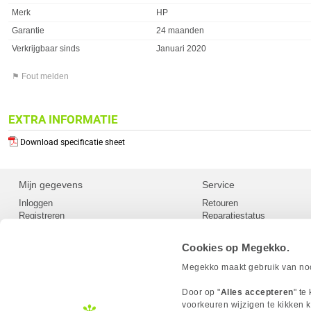
Merk
HP
Garantie
24 maanden
Verkrijgbaar sinds
Januari 2020
⚑ Fout melden
EXTRA INFORMATIE
Download specificatie sheet
Mijn gegevens
Service
Inloggen
Retouren
Registreren
Reparatiestatus
Privacy
Servicepunt
Cookievoorkeuren
Europees Herroepingsformu
Cookies op Megekko.
Herroepingsrecht
Betaalmethoden
Megekko maakt gebruik van nood
Scrapers / Crawlers beleid
Megekko builds
Door op "
Alles accepteren
" te
Toegankelijkheid
voorkeuren wijzigen te kikken k