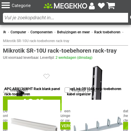
Categorie
Computer
Componenten
Behuizingen en meer
Rack toebehoren
Mikrotik SR-10U rack-toebehoren rack-tray
Mikrotik SR-10U rack-toebehoren rack-tray
Uit voorraad leverbaar. Levertijd:
2 werkdagen (dinsdag)
VERGELIJKBARE PRODUCTEN
APC AR8136WHT Rack blank panel
LogiLink OR104G rack-toebehoren
Meldingen
Vergelijk product
rack-toebehoren
kabel organizer
49,
✓
95
30 dagen bedenktermijn!
✓
24 maanden garantie!
SPECIFICATIES
De MikroTik SR-10U rack-tray is een zwart rack-toebehoren item dat
GA NAAR
✓
Achteraf betalen!
ontworpen is voor gebruik in behuizingen. Dit product biedt een praktische
IN WINKELMAND
opslag- en organisatieoplossing voor uw rack-installaties. Met zijn compacte
DESIGN
afmetingen voor 10U-omgevingen integreert de tray naadloos in uw
SPECIFICATIES
VERGELIJKBARE PRODUCTEN
Eigenschap
Waarde
Kleur Product
Zwart
bestaande infrastructuur. Het zwarte design zorgt voor een professionele