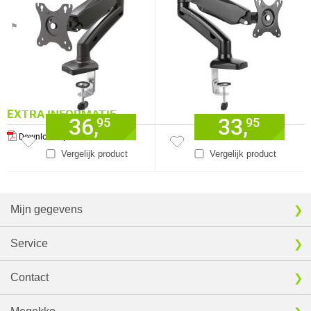
⚑ Fout melden
EXTRA INFORMATIE
36,
33,
95
95
Download specificatie sheet
Vergelijk product
Vergelijk product
Mijn gegevens
Service
Contact