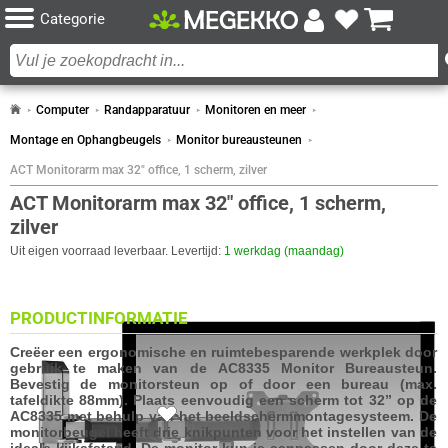
Categorie
Computer
Randapparatuur
Monitoren en meer
Montage en Ophangbeugels
Monitor bureausteunen
ACT Monitorarm max 32" office, 1 scherm, zilver
ACT Monitorarm max 32" office, 1 scherm,
zilver
Uit eigen voorraad leverbaar. Levertijd:
1 werkdag (maandag)
PRODUCTINFORMATIE
Creëer een ergonomische en ruimtebesparende werkplek door
gebruik te maken van de AC8335 Monitor Bureausteun.
Bevestig de monitorsteun op of door een bureau (max.
tafeldikte 88mm). Plaats eenvoudig een scherm tot 32” op de
4x
AC8335 met behulp van het beeldschermmontagesysteem. De
monitorbeugel heeft drie knikpunten voor het instellen van de