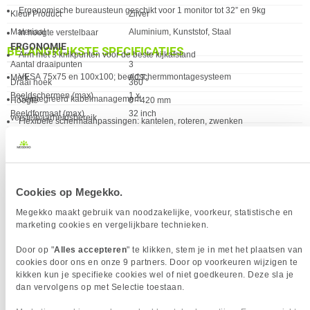
Ergonomische bureausteun geschikt voor 1 monitor tot 32” en 9kg
Eigenschap
Waarde
Kleur Product
Zilver
Materiaal
Aluminium, Kunststof, Staal
In hoogte verstelbaar
ERGONOMIE
BELANGRIJKSTE SPECIFICATIES
Arm met 3 knikpunten voor de beste kijkafstand
Eigenschap
Waarde
Aantal draaipunten
3
VESA 75x75 en 100x100; beeldschermmontagesysteem
Eigenschap
Waarde
Merk
ACT
Draai hoek
360 °
Beeldschermen (max)
1 x
Geïntegreerd kabelmanagement
Hoogte
0 - 420 mm
Beeldformaat (max)
32 inch
verstelbaarheidsbereik
Flexibele schermaanpassingen: kantelen, roteren, zwenken
Draagvermogen (max)
9 Kg
Hoogte verstelbaar
✓︎
Bureauklem en bureaudoorvoersysteem voor het bevestigen op en door de
VESA montage afmetingen
75 x 75, 100 x 100
Mechanische veer
✖︎
tafel (max. tafeldikte 88mm)
Kleur Product
Zilver
kantel aanpassingen
✓︎
Verkrijgbaar sinds
Juli 2022
Beeldformaat (max)
32 inch
Cookies op Megekko.
EAN
8716065508550
Verbeterd kabelbeheer
✓︎
Megekko maakt gebruik van noodzakelijke, voorkeur, statistische en
Vendorcode
AC8335
PRODUCTVIDEO
marketing cookies en vergelijkbare technieken.
Verstelbare diepte
✓︎
KENMERKEN
Garantie
60 maanden
Door op "
Alles accepteren
" te klikken, stem je in met het plaatsen van
Voor het vertonen van deze youtube-video moeten cookies
Eigenschap
Waarde
Beeldschermen (max)
1 x
cookies door ons en onze 9 partners. Door op voorkeuren wijzigen te
geaccepteerd zijn.
kikken kun je specifieke cookies wel of niet goedkeuren. Deze sla je
Minimale schermgrootte
43,2 cm (17")
Klik hier om je cookievoorkeuren te wijzigen.
dan vervolgens op met Selectie toestaan.
Type hoogteverstelling
Handmatig
MONTAGE