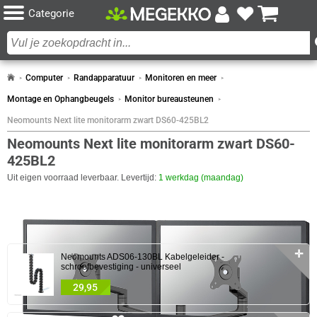
Categorie
Computer
Randapparatuur
Monitoren en meer
Montage en Ophangbeugels
Monitor bureausteunen
Neomounts Next lite monitorarm zwart DS60-425BL2
Neomounts Next lite monitorarm zwart DS60-
425BL2
Uit eigen voorraad leverbaar. Levertijd:
1 werkdag (maandag)
COMBINEER
✛
Neomounts ADS06-130BL Kabelgeleider -
schroefbevestiging - universeel
29,95