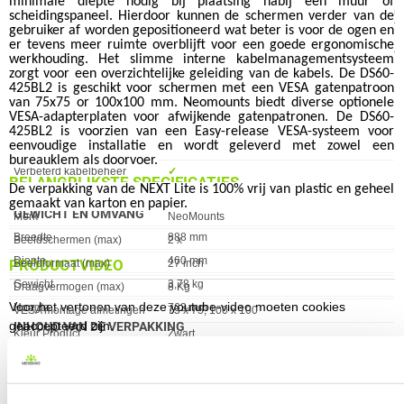
minimale diepte nodig bij plaatsing nabij een muur of
Draai hoek
360 °
bureausteun voor twee monitoren tot 27 inch. Dit dual monitor beugelsysteem
scheidingspaneel. Hierdoor kunnen de schermen verder van de
is geschikt voor VESA montagestandaarden van 75x75 en 100x100 millimeter
gebruiker af worden gepositioneerd wat beter is voor de ogen en
Hoogte
295 - 607 mm
met een maximaal draagvermogen van 8 kilogram per arm. Het zwarte design
er tevens meer ruimte overblijft voor een goede ergonomische
past in moderne kantooromgevingen en biedt flexibele positionering voor
verstelbaarheidsbereik
werkhouding. Het slimme interne kabelmanagementsysteem
ergonomische werkplekken. Ideaal voor professionals die meerdere schermen
zorgt voor een overzichtelijke geleiding van de kabels. De DS60-
Zwenken
✓︎
nodig hebben.
425BL2 is geschikt voor schermen met een VESA gatenpatroon
Hoogte verstelbaar
✓︎
van 75x75 or 100x100 mm.
Neomounts
biedt diverse optionele
VESA-adapterplaten voor afwijkende gatenpatronen. De DS60-
Mechanische veer
✖︎
425BL2 is voorzien van een Easy-release VESA-systeem voor
eenvoudige installatie en wordt geleverd met zowel een
Beeldformaat (max)
27 inch
bureauklem als doorvoer.
Verbeterd kabelbeheer
✓︎
BELANGRIJKSTE SPECIFICATIES
De verpakking van de NEXT Lite is 100% vrij van plastic en geheel
Verstelbare diepte
✓︎
gemaakt van karton en papier.
GEWICHT EN OMVANG
Eigenschap
Waarde
Merk
NeoMounts
Eigenschap
Waarde
Breedte
888 mm
Beeldschermen (max)
2 x
Diepte
460 mm
PRODUCTVIDEO
Beeldformaat (max)
27 inch
Gewicht
3,78 kg
Draagvermogen (max)
8 Kg
Voor het vertonen van deze youtube-video moeten cookies
Hoogte
763 mm
VESA montage afmetingen
75 x 75, 100 x 100
geaccepteerd zijn.
INHOUD VAN DE VERPAKKING
Kleur Product
Zwart
Klik hier om je cookievoorkeuren te wijzigen.
Eigenschap
Waarde
Inclusief VESA-montage
✓︎
Verkrijgbaar sinds
Juli 2023
KENMERKEN
EAN
8717371449841
Eigenschap
Waarde
Beeldschermen (max)
2 x
Vendorcode
DS60-425BL2