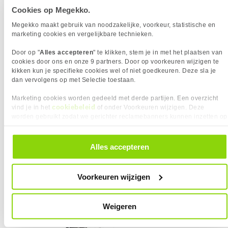
VAAK SAMEN GEKOCHT MET
Minimale schermgrootte
43,2 cm (17")
Cookies op Megekko.
Garantie
60 maanden
Type hoogteverstelling
Handmatig
Asus TUF Gaming VG27AQL5A 27"
Megekko maakt gebruik van noodzakelijke, voorkeur, statistische en
QHD 210Hz IPS Gaming Monitor
MONTAGE
marketing cookies en vergelijkbare technieken.
Eigenschap
Waarde
Afstand tot de muur (max.)
46 cm
Door op "
Alles accepteren
" te klikken, stem je in met het plaatsen van
Bureaubladdikte (max)
8 cm
cookies door ons en onze 9 partners. Door op voorkeuren wijzigen te
kikken kun je specifieke cookies wel of niet goedkeuren. Deze sla je
Bureaubladdikte (min)
1 cm
dan vervolgens op met Selectie toestaan.
Doorvoerbevestiging bureau
4 cm
dikte (max)
Marketing cookies worden gedeeld met derde partijen. Een overzicht
cookiebeleid
vind je in het
of onder Voorkeuren wijzigen. Deze
Klemopzetstuk bureau dikte
8 cm
worden gebruikt zodat we gerichter reclamebanners kunnen inzetten op
(max)
andere websites. In onze cookievoorkeuren vind je een overzicht van
alle cookies. Je kunt je gegeven toestemming altijd intrekken, dit doe je
Maximaal draagvermogen
8 kg
209,-
door in de footer van onze website te klikken op ‘Cookievoorkeuren’
Alles accepteren
(per display/scherm)
onder het kopje ‘Mijn gegevens’.
VESA montage afmetingen
100 x 100, 75 x 75
OVERIGE SPECIFICATIES
Voorkeuren wijzigen
VERGELIJKBARE PRODUCTEN
Eigenschap
Waarde
Breedte instelbereik
0 - 332 mm
Montage
Klem/doorvoertule
NeoMounts FPMA-D960DG
Neomounts NM-D135D monitorarm
Weigeren
tot 27"
Bureaumontage
✓︎
Wandmontage
✖︎