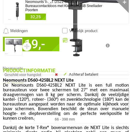
3x
Neomounts VOLT DS22-840BL6
✛
Bureaucontactdoos met Klem en USB Snellader
Poorten
32,25
Meldingen
Vergelijk product
0 artikelen geselecteerd
119,-
Beschikbaar in onze
SPECIFICATIES
✚
Megekko Shop Breda
✓
Nu bestellen morgen in huis!
CAMERA
✓
30 dagen bedenktermijn!
IN WINKELMAND
Eigenschap
Waarde
Bereik kantelhoek
-30 - 90°
✓
60 maanden garantie!
DESIGN
PRODUCTINFORMATIE
✓
Achteraf betalen!
Eigenschap
Waarde
Geschikt voor hangslot
✖︎
Neomounts
DS60-425BL2 NEXT Lite
GA NAAR
Kleur Product
Zwart
De
Neomounts
DS60-425BL2 NEXT Lite is een full motion
bureausteun voor twee schermen tot 27" met een maximaal
Materiaal
Staal
OMSCHRIJVING
SPECIFICATIES
COMBINEER
draagvermogen van 8 kg per scherm. Dankzij de veelzijdige
Voetenkleur
Zwart
kantel- (120°), roteer- (360°) en zwenktechnologie (180°) kan de
PRODUCTVIDEO
VAAK SAMEN GEKOCHT
ERGONOMIE
bureausteun aangepast worden naar de optimale kijkhoek voor
jouw schermen. Bovendien beschikt de steun over manuele
VERGELIJKBARE PRODUCTEN
EXTRA INFORMATIE
❮
❯
Eigenschap
Waarde
Afstand tot de muur (min)
12,8 cm
hoogte- en diepteverstelling om de perfecte werkpositie te
kunnen creëren.
Diepte-instelbereik
66 - 398 mm
Draaibaar
✓︎
Dankzij de korte T-Rex® bovenarmenvan de NEXT Lite is slechts
De Neomounts Next lite monitorarm zwart DS60-425BL2 is een praktische