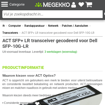
Categorie
Computer
Randapparatuur
Netwerk
Patchen / Aansluiten
Transceivers
ACT SFP+ LR transceiver gecodeerd voor Dell SFP-10G-LR
ACT SFP+ LR transceiver gecodeerd voor Dell
SFP-10G-LR
Uit voorraad leverbaar. Levertijd:
3 werkdagen (woensdag)
PRODUCTINFORMATIE
Waarom kiezen voor
ACT
Optics?
ACT
is opgericht om gebruikers een merk te bieden voor uiterst betrouwbare
en consistente kwaliteit bekabeling en netwerk producten.
ACT
-oplossingen
mixen en matchen naadloos in gebruik met andere merken.
Waarom kiezen steeds meer bedrijven voor
ACT
?
• Consistente gegarandeerde kwaliteit