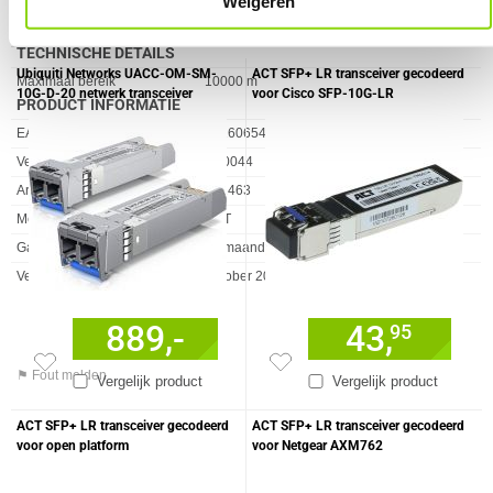
Weigeren
(SMF) ondersteund
VERGELIJKBARE PRODUCTEN
Golflengte
1310 nm
TECHNISCHE DETAILS
Ubiquiti Networks UACC-OM-SM-
ACT SFP+ LR transceiver gecodeerd
Eigenschap
Waarde
Maximaal bereik
10000 m
10G-D-20 netwerk transceiver
voor Cisco SFP-10G-LR
PRODUCT INFORMATIE
module Vezel-optiek 10000 Mbit/s
EAN
8716065492811
Vendorcode
TR0044
Artikelnr
912463
Merk
ACT
Garantie
60 maanden
Verkrijgbaar sinds
Oktober 2021
889,-
43,
95
⚑ Fout melden
Vergelijk product
Vergelijk product
ACT SFP+ LR transceiver gecodeerd
ACT SFP+ LR transceiver gecodeerd
voor open platform
voor Netgear AXM762