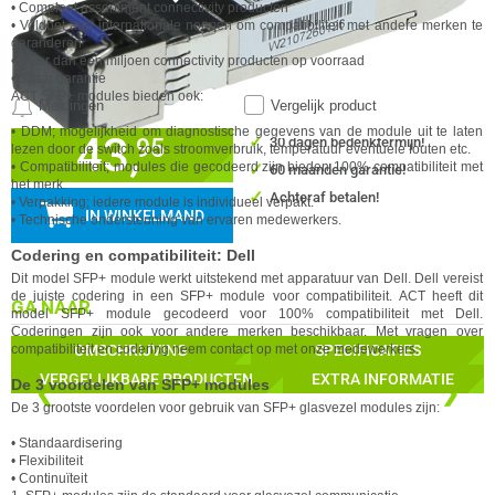
• Compleet assortiment connectivity producten
• Voldoet aan internationale normen om compatibiliteit met andere merken te
garanderen
• Meer dan een miljoen connectivity producten op voorraad
• 5 jaar garantie
ACT
SFP+ modules bieden ook:
Meldingen
Vergelijk product
• DDM; mogelijkheid om diagnostische gegevens van de module uit te laten
43,
✓
95
30 dagen bedenktermijn!
lezen door de switch zoals stroomverbruik, temperatuur eventuele fouten etc.
✓
• Compatibiliteit; modules die gecodeerd zijn bieden 100% compatibiliteit met
60 maanden garantie!
het merk.
✓
Achteraf betalen!
• Verpakking; iedere module is individueel verpakt.
IN WINKELMAND
• Technische ondersteuning van ervaren medewerkers.
Codering en compatibiliteit: Dell
Dit model SFP+ module werkt uitstekend met apparatuur van Dell. Dell vereist
de juiste codering in een SFP+ module voor compatibiliteit.
ACT
heeft dit
GA NAAR
model SFP+ module gecodeerd voor 100% compatibiliteit met Dell.
Coderingen zijn ook voor andere merken beschikbaar. Met vragen over
compatibiliteit en codering neem cont
act
op met onze medewerkers.
OMSCHRIJVING
SPECIFICATIES
VERGELIJKBARE PRODUCTEN
EXTRA INFORMATIE
De 3 voordelen van SFP+ modules
❮
❯
De 3 grootste voordelen voor gebruik van SFP+ glasvezel modules zijn:
• Standaardisering
• Flexibiliteit
• Continuïteit