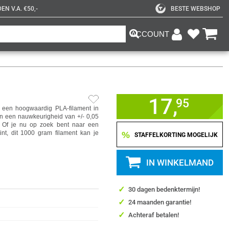
N V.A. €50,-
BESTE WEBSHOP
ACCOUNT
17,
95
 een hoogwaardig PLA-filament in
 en een nauwkeurigheid van +/- 0,05
n. Of je nu op zoek bent naar een
int, dit 1000 gram filament kan je
%
STAFFELKORTING MOGELIJK
IN WINKELMAND
✓
30 dagen bedenktermijn!
✓
24 maanden garantie!
✓
Achteraf betalen!