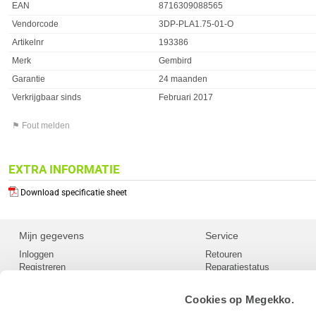
EAN
8716309088565
Vendorcode
3DP-PLA1.75-01-O
Artikelnr
193386
Merk
Gembird
Garantie
24 maanden
Verkrijgbaar sinds
Februari 2017
⚑ Fout melden
EXTRA INFORMATIE
Download specificatie sheet
Mijn gegevens
Service
Inloggen
Retouren
Registreren
Reparatiestatus
Privacy
Servicepunt
Cookievoorkeuren
Europees Herroepingsformu
Cookies op Megekko.
Herroepingsrecht