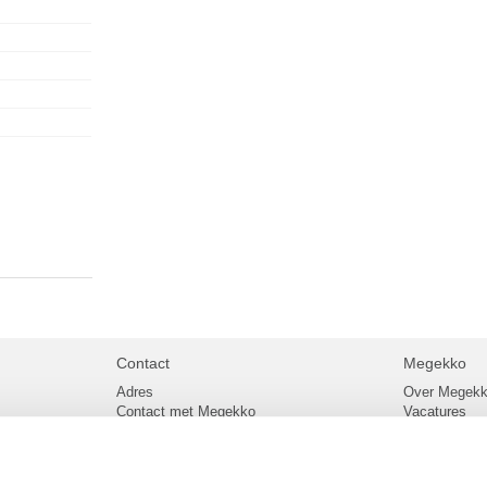
Contact
Megekko
Adres
Over Megek
Contact met Megekko
Vacatures
Veelgestelde vragen
Megekko mail
lier
Klachtenprocedure
Algemene v
Openingstijden Megekko Shop
Levertijd en