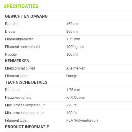
SPECIFICATIES
GEWICHT EN OMVANG
Eigenschap
Waarde
Breedte
160 mm
Diepte
160 mm
Filamentdiameter
1.75 mm
Filament hoeveelheid
1000 gram
Hoogte
100 mm
KENMERKEN
Eigenschap
Waarde
Merkcompatibiliteit
Alle merken
Filament kleur
Oranje
TECHNISCHE DETAILS
Eigenschap
Waarde
Diameter
1,75 mm
Nauwkeurigheid
+/- 0,05 mm
Max. proces temperatuur
220 °c
Min. proces temperatuur
190 °c
Filament type
PLA (Polymelkzuur)
PRODUCT INFORMATIE