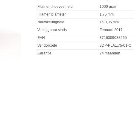
Filament hoeveelheid
1000 gram
Filamentdiameter
1.75 mm
Nauwkeurigheid
+/- 0,05 mm
Verkrijgbaar sinds
Februari 2017
EAN
8716309088565
Vendorcode
3DP-PLA1.75-01-O
Garantie
24 maanden