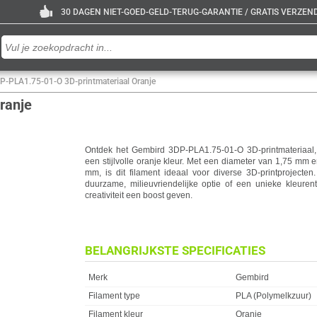
30 DAGEN NIET-GOED-GELD-TERUG-GARANTIE / GRATIS VERZENDE
P-PLA1.75-01-O 3D-printmateriaal Oranje
ranje
Ontdek het Gembird 3DP-PLA1.75-01-O 3D-printmateriaal,
een stijlvolle oranje kleur. Met een diameter van 1,75 mm
mm, is dit filament ideaal voor diverse 3D-printprojecte
duurzame, milieuvriendelijke optie of een unieke kleurent
creativiteit een boost geven.
BELANGRIJKSTE SPECIFICATIES
Eigenschap
Waarde
Merk
Gembird
Filament type
PLA (Polymelkzuur)
Filament kleur
Oranje