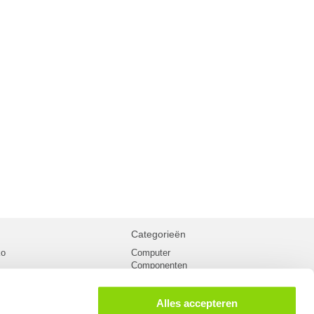
Categorieën
ko
Computer
Componenten
inglist
Randapparatuur
oorwaarden
Kabels
Alles accepteren
 verzending
Netwerk