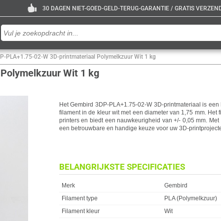
30 DAGEN NIET-GOED-GELD-TERUG-GARANTIE / GRATIS VERZENDE
P-PLA+1.75-02-W 3D-printmateriaal Polymelkzuur Wit 1 kg
Polymelkzuur Wit 1 kg
Het Gembird 3DP-PLA+1.75-02-W 3D-printmateriaal is een h
filament in de kleur wit met een diameter van 1,75 mm. Het f
printers en biedt een nauwkeurigheid van +/- 0,05 mm. Met e
een betrouwbare en handige keuze voor uw 3D-printproject
BELANGRIJKSTE SPECIFICATIES
Eigenschap
Waarde
Merk
Gembird
Filament type
PLA (Polymelkzuur)
Filament kleur
Wit