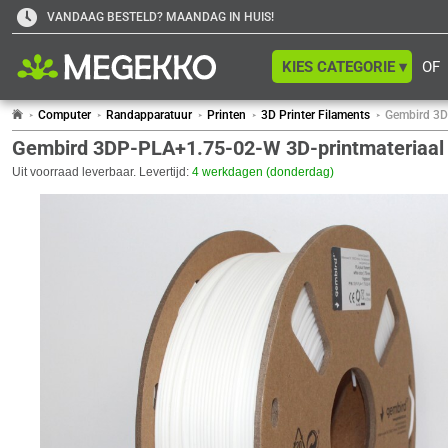
VANDAAG BESTELD? MAANDAG IN HUIS!
KIES CATEGORIE ▾
OF
Computer
Randapparatuur
Printen
3D Printer Filaments
Gembird 3D
Gembird 3DP-PLA+1.75-02-W 3D-printmateriaal 
Uit voorraad leverbaar. Levertijd:
4 werkdagen (donderdag)