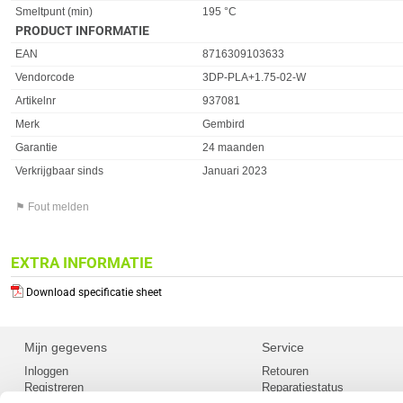
Smeltpunt (min)
195 °C
PRODUCT INFORMATIE
EAN
8716309103633
Vendorcode
3DP-PLA+1.75-02-W
Artikelnr
937081
Merk
Gembird
Garantie
24 maanden
Verkrijgbaar sinds
Januari 2023
⚑ Fout melden
EXTRA INFORMATIE
Download specificatie sheet
Mijn gegevens
Service
Inloggen
Retouren
Registreren
Reparatiestatus