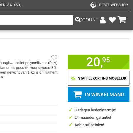
N V.A. €50,-
BESTE WEBSHOP
ACCOUNT
20,
95
oogkwalitatief polymelkzuur (PLA)
ilament is geschikt voor diverse 3D-
en gewicht van 1 kg is dit filament
en.
%
STAFFELKORTING MOGELIJK
IN WINKELMAND
✓
30 dagen bedenktermijn!
✓
24 maanden garantie!
✓
Achteraf betalen!