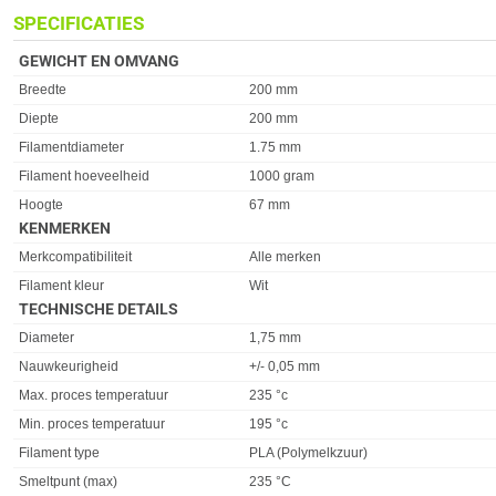
SPECIFICATIES
GEWICHT EN OMVANG
Eigenschap
Waarde
Breedte
200 mm
Diepte
200 mm
Filamentdiameter
1.75 mm
Filament hoeveelheid
1000 gram
Hoogte
67 mm
KENMERKEN
Eigenschap
Waarde
Merkcompatibiliteit
Alle merken
Filament kleur
Wit
TECHNISCHE DETAILS
Eigenschap
Waarde
Diameter
1,75 mm
Nauwkeurigheid
+/- 0,05 mm
Max. proces temperatuur
235 °c
Min. proces temperatuur
195 °c
Filament type
PLA (Polymelkzuur)
Smeltpunt (max)
235 °C