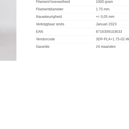
Filament hoeveelheid
1000 gram
Filamentdiameter
1.75 mm
Nauwkeurigheid
+/- 0,05 mm
Verkrijgbaar sinds
Januari 2023
EAN
8716309103633
Vendorcode
3DP-PLA+1.75-02-W
Garantie
24 maanden