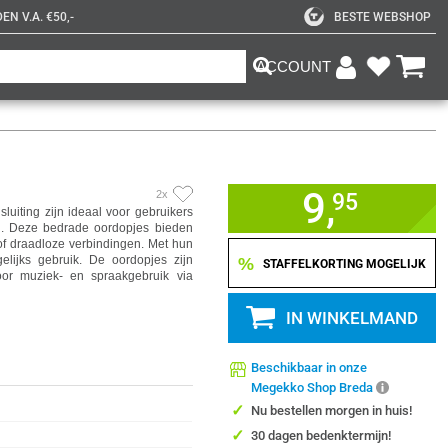
N V.A. €50,-
BESTE WEBSHOP
ACCOUNT
9,
2x
95
iting zijn ideaal voor gebruikers
n. Deze bedrade oordopjes bieden
n of draadloze verbindingen. Met hun
lijks gebruik. De oordopjes zijn
%
STAFFELKORTING MOGELIJK
oor muziek- en spraakgebruik via
IN WINKELMAND
Beschikbaar in onze
Megekko Shop Breda
✓
Nu bestellen morgen in huis!
✓
30 dagen bedenktermijn!