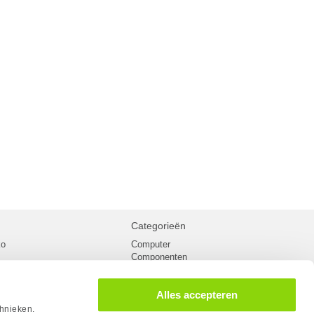
Categorieën
ko
Computer
Componenten
inglist
Randapparatuur
oorwaarden
Kabels
Alles accepteren
 verzending
Netwerk
Laptops
chnieken.