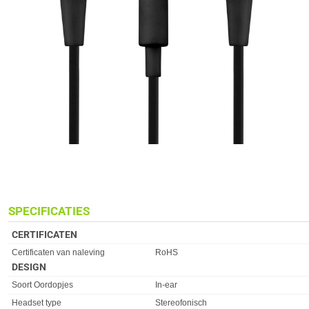
SPECIFICATIES
CERTIFICATEN
Eigenschap
Waarde
Certificaten van naleving
RoHS
DESIGN
Eigenschap
Waarde
Soort Oordopjes
In-ear
Headset type
Stereofonisch