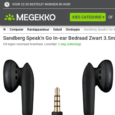
VOOR 22:30 BESTELD? MORGEN IN HUIS!
KIES CATEGORIE ▾
OF
Computer
Randapparatuur
Geluid
Oordopjes
Sandberg Speak'n Go I
Sandberg Speak'n Go In-ear Bedraad Zwart 3.5
Uit eigen voorraad leverbaar. Levertijd:
1 dag (zaterdag)