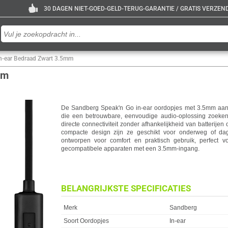
30 DAGEN NIET-GOED-GELD-TERUG-GARANTIE / GRATIS VERZENDE
n-ear Bedraad Zwart 3.5mm
mm
De Sandberg Speak'n Go in-ear oordopjes met 3.5mm aanslu
die een betrouwbare, eenvoudige audio-oplossing zoeke
directe connectiviteit zonder afhankelijkheid van batterije
compacte design zijn ze geschikt voor onderweg of dage
ontworpen voor comfort en praktisch gebruik, perfect v
gecompatibele apparaten met een 3.5mm-ingang.
BELANGRIJKSTE SPECIFICATIES
Eigenschap
Waarde
Merk
Sandberg
Soort Oordopjes
In-ear