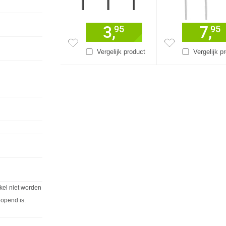
3,
7,
95
95
Vergelijk product
Vergelijk p
kel niet worden
eopend is.