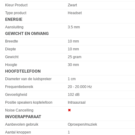
Kleur Product
Zwart
Type product
Headset
ENERGIE
Eigenschap
Waarde
Aansluiting
3.5 mm
GEWICHT EN OMVANG
Eigenschap
Waarde
Breedte
10 mm
Diepte
10 mm
Gewicht
25 gram
Hoogte
30 mm
HOOFDTELEFOON
Eigenschap
Waarde
Diameter van de luidspreker
1 cm
Frequentiebereik
20 - 20.000 Hz
Gevoeligheid
102 dB
Positie speakers koptelefoon
Intraauraal
Noise Cancelling
✖︎
INVOERAPPARAAT
Eigenschap
Waarde
Aanbevolen gebruik
Oproepen/muziek
Aantal knoppen
1