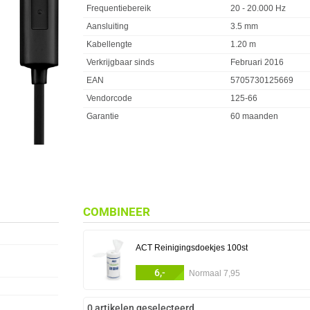
Frequentiebereik
20 - 20.000 Hz
Aansluiting
3.5 mm
Kabellengte
1.20 m
Verkrijgbaar sinds
Februari 2016
EAN
5705730125669
Vendorcode
125-66
Garantie
60 maanden
COMBINEER
ACT Reinigingsdoekjes 100st
6,-
Normaal 7,95
0 artikelen geselecteerd