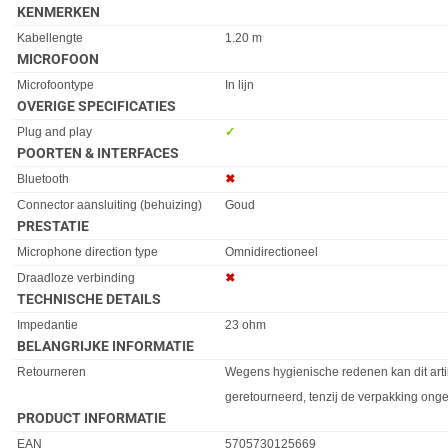
KENMERKEN
Eigenschap
Waarde
Kabellengte
1.20 m
MICROFOON
Eigenschap
Waarde
Microfoontype
In lijn
OVERIGE SPECIFICATIES
Eigenschap
Waarde
Plug and play
✓︎
POORTEN & INTERFACES
Eigenschap
Waarde
Bluetooth
✖︎
Connector aansluiting (behuizing)
Goud
PRESTATIE
Eigenschap
Waarde
Microphone direction type
Omnidirectioneel
Draadloze verbinding
✖︎
TECHNISCHE DETAILS
Eigenschap
Waarde
Impedantie
23 ohm
BELANGRIJKE INFORMATIE
Eigenschap
Waarde
Retourneren
Wegens hygienische redenen kan dit arti
geretourneerd, tenzij de verpakking ong
PRODUCT INFORMATIE
EAN
5705730125669