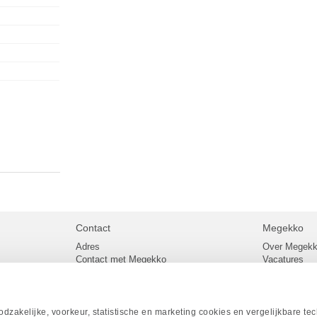
Contact
Megekko
Adres
Over Megek
Contact met Megekko
Vacatures
Veelgestelde vragen
Megekko mail
lier
Klachtenprocedure
Algemene v
Openingstijden Megekko Shop
Levertijd en
Sitemap
zakelijke, voorkeur, statistische en marketing cookies en vergelijkbare te