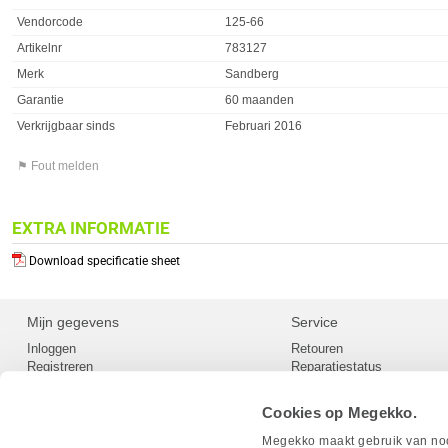
Vendorcode
125-66
Artikelnr
783127
Merk
Sandberg
Garantie
60 maanden
Verkrijgbaar sinds
Februari 2016
⚑ Fout melden
EXTRA INFORMATIE
Download specificatie sheet
Mijn gegevens
Service
Inloggen
Retouren
Registreren
Reparatiestatus
Privacy
Servicepunt
Cookievoorkeuren
Europees Herroepingsformu
Cookies op Megekko.
Herroepingsrecht
Betaalmethoden
Megekko maakt gebruik van nood