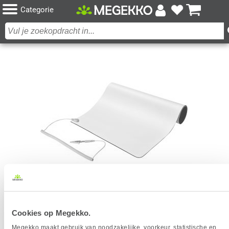
Categorie
STARTECH.COM ANTISTATISCHE MAT MET
Cookies op Megekko.
AARDINGSKABEL, 30CM X 46CM, ESD MAT VOOR
ELEKTRONICA, ANTISTATISC
Megekko maakt gebruik van noodzakelijke, voorkeur, statistische en