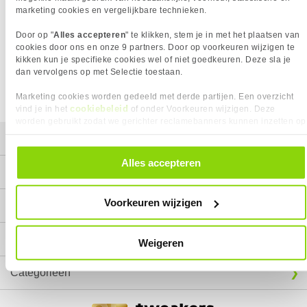
marketing cookies en vergelijkbare technieken.
Het product dat je zocht is helaas niet meer beschikbaar.
Door op "
Alles accepteren
" te klikken, stem je in met het plaatsen van
Wij doen ons uiterste best om al onze producten zo lang
cookies door ons en onze 9 partners. Door op voorkeuren wijzigen te
mogelijk leverbaar te houden.
Helaas is dit product op dit
kikken kun je specifieke cookies wel of niet goedkeuren. Deze sla je
moment bij geen van onze leveranciers leverbaar.
dan vervolgens op met Selectie toestaan.
We helpen je graag met een ander product uit de categorie
Antistatische producten.
Marketing cookies worden gedeeld met derde partijen. Een overzicht
cookiebeleid
vind je in het
of onder Voorkeuren wijzigen. Deze
worden gebruikt zodat we gerichter reclamebanners kunnen inzetten op
andere websites. In onze cookievoorkeuren vind je een overzicht van
Mijn gegevens
alle cookies. Je kunt je gegeven toestemming altijd intrekken, dit doe je
door in de footer van onze website te klikken op ‘Cookievoorkeuren’
Alles accepteren
onder het kopje ‘Mijn gegevens’.
Service
Voorkeuren wijzigen
Contact
Megekko
Weigeren
Categorieën