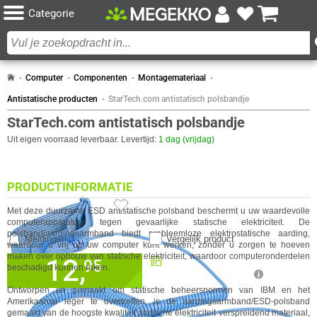
Categorie
Computer
Componenten
Montagemateriaal
Antistatische producten
StarTech.com antistatisch polsbandje
StarTech.com antistatisch polsbandje
Uit eigen voorraad leverbaar. Levertijd:
1 dag (vrijdag)
PRODUCTINFORMATIE
10x
Met deze duurzame ESD antistatische polsband beschermt u uw waardevolle
computerapparatuur tegen gevaarlijke statische elektriciteit. De
polsband/aardingsarmband biedt probleemloze elektrostatische aarding,
Meldingen
Vergelijk product
waardoor u vrij op uw computer kunt werken, zonder u zorgen te hoeven
maken over opbouw van statische elektriciteit, waardoor computeronderdelen
12,
Beschikbaar in onze
95
beschadigd kunnen raken.
Megekko Shop Breda
✓
Nu bestellen morgen in huis!
Ontworpen en gemaakt om statische beheersnormen van IBM en het
Amerikaanse leger te overtreffen, is de aardingsarmband/ESD-polsband
✓
GA NAAR
30 dagen bedenktermijn!
IN WINKELMAND
gemaakt van de hoogste kwaliteit statische elektriciteit verspreidend materiaal,