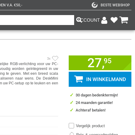
N V.A. €50,-
BESTE WEBSHOP
ACCOUNT
27,
3x
95
lijke RGB-verlichting voor uw PC-
nvoudig worden geïntegreerd in uw
ling te geven. Met een breed scala
naliseren naar wens. De DeskMini
IN WINKELMAND
m uw PC-setup op te leuken en een
✓
30 dagen bedenktermijn!
✓
24 maanden garantie!
✓
Achteraf betalen!
Vergelijk product
Prijs & voorraadmelding