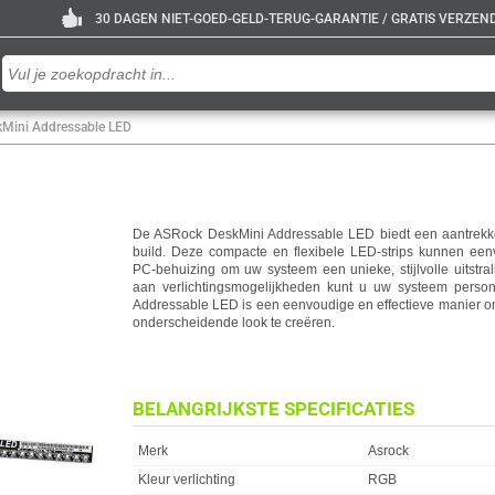
30 DAGEN NIET-GOED-GELD-TERUG-GARANTIE / GRATIS VERZENDE
Mini Addressable LED
De ASRock DeskMini Addressable LED biedt een aantrekke
build. Deze compacte en flexibele LED-strips kunnen ee
PC-behuizing om uw systeem een unieke, stijlvolle uitstra
aan verlichtingsmogelijkheden kunt u uw systeem perso
Addressable LED is een eenvoudige en effectieve manier o
onderscheidende look te creëren.
BELANGRIJKSTE SPECIFICATIES
Eigenschap
Waarde
Merk
Asrock
Kleur verlichting
RGB