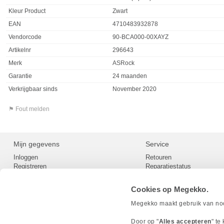
Kleur Product
Zwart
EAN
4710483932878
Vendorcode
90-BCA000-00XAYZ
Artikelnr
296643
Merk
ASRock
Garantie
24 maanden
Verkrijgbaar sinds
November 2020
⚑ Fout melden
Mijn gegevens
Service
Inloggen
Retouren
Registreren
Reparatiestatus
Privacy
Servicepunt
Cookievoorkeuren
Europees Herroepingsformu
Cookies op Megekko.
Herroepingsrecht
Betaalmethoden
Megekko maakt gebruik van nood
Scrapers / Crawlers beleid
Megekko builds
Door op "
Alles accepteren
" te