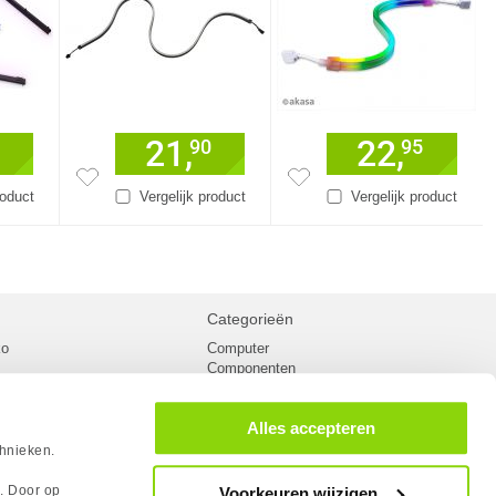
21,
22,
90
95
roduct
Vergelijk product
Vergelijk product
Categorieën
ko
Computer
Componenten
inglist
Randapparatuur
oorwaarden
Kabels
Alles accepteren
 verzending
Netwerk
Laptops
chnieken.
n
Gaming laptops
PC Systemen
s. Door op
Voorkeuren wijzigen