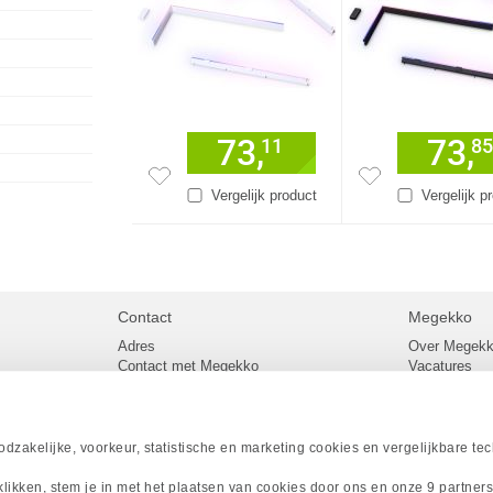
73,
73,
11
85
Vergelijk product
Vergelijk p
Contact
Megekko
Adres
Over Megek
Contact met Megekko
Vacatures
Veelgestelde vragen
Megekko mail
lier
Klachtenprocedure
Algemene v
Openingstijden Megekko Shop
Levertijd en
Sitemap
zakelijke, voorkeur, statistische en marketing cookies en vergelijkbare te
Onze merke
Acties
 klikken, stem je in met het plaatsen van cookies door ons en onze 9 partner