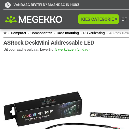
VANDAAG BESTELD? MAANDAG IN HUIS!
KIES CATEGORIE ▾
OF
Computer
Componenten
Case modding
PC verlichting
ASRock Desk
ASRock DeskMini Addressable LED
Uit voorraad leverbaar. Levertijd:
5 werkdagen (vrijdag)