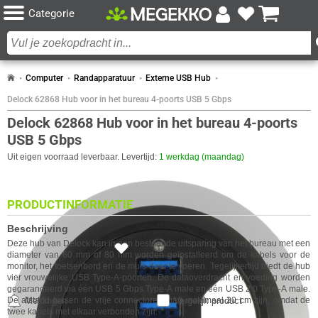
Categorie
Computer
Randapparatuur
Externe USB Hub
Delock 62868 Hub voor in het bureau 4-poorts USB 5 Gbps
Delock 62868 Hub voor in het bureau 4-poorts
USB 5 Gbps
Uit eigen voorraad leverbaar. Levertijd:
1 werkdag (maandag)
PRODUCTINFORMATIE
Beschrijving
Deze hub van
Delock
kan in een bestaande uitsparing van het bureau met een
14x
diameter van 60 mm of 80 mm worden geïnstalleerd om de kabels voor de
monitor, het toetsenbord en de muis door te voeren. Tegelijkertijd biedt de hub
vier vrouwelijke USB Type-A-poorten. De dataoverdracht en voeding worden
gegarandeerd via één USB 5 Gbps Type-A male en één USB 2.0 Type-A male.
De afstand tussen de vrije connectoren mag maximaal 20 cm zijn, omdat de
Meldingen
Vergelijk product
twee kabels met elkaar verbonden zijn.