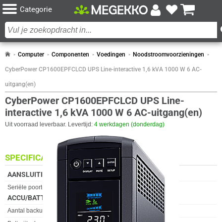
Categorie
Computer
Componenten
Voedingen
Noodstroomvoorzieningen
CyberPower CP1600EPFCLCD UPS Line-interactive 1,6 kVA 1000 W 6 AC-
uitgang(en)
CyberPower CP1600EPFCLCD UPS Line-
interactive 1,6 kVA 1000 W 6 AC-uitgang(en)
Uit voorraad leverbaar. Levertijd:
4 werkdagen (donderdag)
SPECIFICATIES
AANSLUITINGEN ACHTERZIJDE
Eigenschap
Waarde
Seriële poort(en)
1
ACCU/BATTERIJ
Eigenschap
Waarde
Aantal backup accu's
1