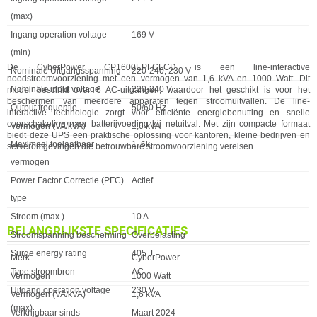
(max)
Ingang operation voltage
169 V
(min)
De CyberPower CP1600EPFCLCD is een line-interactive
Nominale Uitgangsspanning
220-240, 230 V
noodstroomvoorziening met een vermogen van 1,6 kVA en 1000 Watt. Dit
Nominale input voltage
220-240 V
model beschikt over 6 AC-uitgangen, waardoor het geschikt is voor het
beschermen van meerdere apparaten tegen stroomuitvallen. De line-
Output frequentie
50/60 Hz
interactive technologie zorgt voor efficiënte energiebenutting en snelle
overschakeling naar batterijvoeding bij netuitval. Met zijn compacte formaat
Vermogen (VA/kVA)
1,6 kVA
biedt deze UPS een praktische oplossing voor kantoren, kleine bedrijven en
Maximaal toelaatbaar
1, 6k
serveromgevingen die betrouwbare stroomvoorziening vereisen.
vermogen
Power Factor Correctie (PFC)
Actief
type
Stroom (max.)
10 A
BELANGRIJKSTE SPECIFICATIES
Stroomspanning bescherming
Overbelasting
Surge energy rating
405 J
Eigenschap
Waarde
Merk
CyberPower
Type stroombron
AC
Vermogen
1000 Watt
Uitgang operation voltage
230 V
Vermogen (VA/kVA)
1,6 kVA
(max)
Verkrijgbaar sinds
Maart 2024