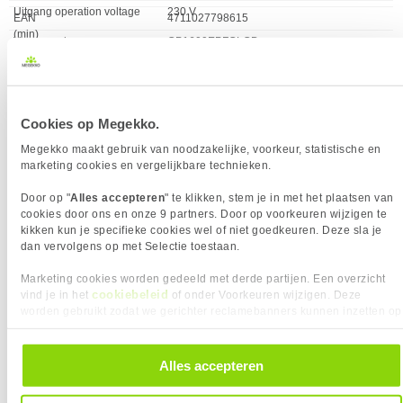
Uitgang operation voltage
230 V
EAN
4711027798615
(min)
Vendorcode
CP1600EPFCLCD
Vermogen
1000 Watt
Garantie
24 maanden
ERGONOMIE
Eigenschap
Waarde
Afneembaar netsnoer
✓︎
Cookies op Megekko.
Soort bediening
Knoppen
GEWICHT EN OMVANG
Megekko maakt gebruik van noodzakelijke, voorkeur, statistische en
Eigenschap
Waarde
marketing cookies en vergelijkbare technieken.
Breedte
100 mm
Diepte
355 mm
Door op "
Alles accepteren
" te klikken, stem je in met het plaatsen van
Gewicht
11000 gram
cookies door ons en onze 9 partners. Door op voorkeuren wijzigen te
kikken kun je specifieke cookies wel of niet goedkeuren. Deze sla je
Hoogte
280 mm
dan vervolgens op met Selectie toestaan.
INHOUD VAN DE VERPAKKING
Eigenschap
Waarde
Batterijen inbegrepen
✓︎
Marketing cookies worden gedeeld met derde partijen. Een overzicht
cookiebeleid
vind je in het
of onder Voorkeuren wijzigen. Deze
Snelle installatiehandleiding
✓︎
worden gebruikt zodat we gerichter reclamebanners kunnen inzetten op
KENMERKEN
andere websites. In onze cookievoorkeuren vind je een overzicht van
Eigenschap
Waarde
alle cookies. Je kunt je gegeven toestemming altijd intrekken, dit doe je
Snoerlengte
1,83 m
door in de footer van onze website te klikken op ‘Cookievoorkeuren’
POORTEN & INTERFACES
Alles accepteren
onder het kopje ‘Mijn gegevens’.
Eigenschap
Waarde
Ethernet (RJ-45)
2 x
VERGELIJKBARE PRODUCTEN