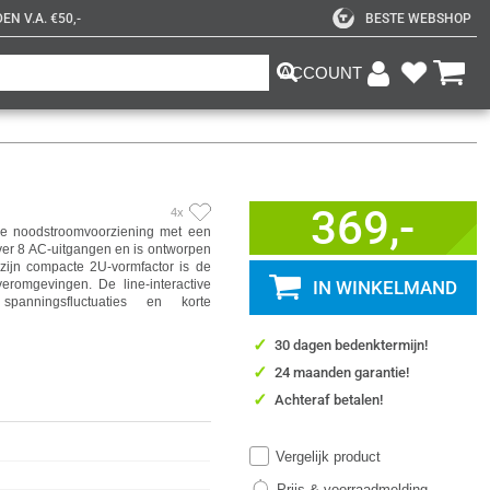
N V.A. €50,-
BESTE WEBSHOP
ACCOUNT
369,-
4x
e noodstroomvoorziening met een
ver 8 AC-uitgangen en is ontworpen
 zijn compacte 2U-vormfactor is de
veromgevingen. De line-interactive
IN WINKELMAND
spanningsfluctuaties en korte
✓
30 dagen bedenktermijn!
✓
24 maanden garantie!
✓
Achteraf betalen!
Vergelijk product
Prijs & voorraadmelding