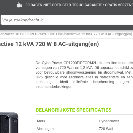
30 DAGEN NIET-GOED-GELD-TERUG-GARANTIE / GRATIS VERZENDE
erPower CP1200EIPFCRM2U UPS Line-interactive 12 kVA 720 W 8 AC-uitgang(en)
tive 12 kVA 720 W 8 AC-uitgang(en)
De CyberPower CP1200EIPFCRM2U is een line-interactiv
vermogen van 720 Watt en 1,2 kVA. Dit apparaat beschikt o
voor betrouwbare stroomvoorziening bij stroomuitval. Met
UPS geschikt voor rackinstallaties in datacenters en ser
technologie biedt efficiënte bescherming tegen 
stroomonderbrekingen.
BELANGRIJKSTE SPECIFICATIES
Eigenschap
Waarde
Merk
CyberPower
Vermogen
720 Watt