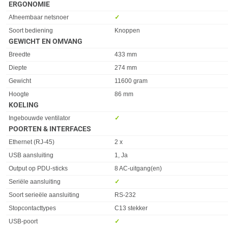
ERGONOMIE
Eigenschap
Waarde
Afneembaar netsnoer
✓︎
Soort bediening
Knoppen
GEWICHT EN OMVANG
Eigenschap
Waarde
Breedte
433 mm
Diepte
274 mm
Gewicht
11600 gram
Hoogte
86 mm
KOELING
Eigenschap
Waarde
Ingebouwde ventilator
✓︎
POORTEN & INTERFACES
Eigenschap
Waarde
Ethernet (RJ-45)
2 x
USB aansluiting
1, Ja
Output op PDU-sticks
8 AC-uitgang(en)
Seriële aansluiting
✓︎
Soort serieële aansluiting
RS-232
Stopcontacttypes
C13 stekker
USB-poort
✓︎