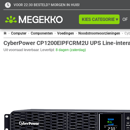
VOOR 22:30 BESTELD? MORGEN IN HUIS!
KIES CATEGORIE ▾
OF
Computer
Componenten
Voedingen
Noodstroomvoorzieningen
Cyb
CyberPower CP1200EIPFCRM2U UPS Line-interac
Uit voorraad leverbaar. Levertijd:
8 dagen (zaterdag)