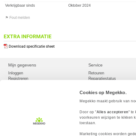
Verkrijgbaar sinds
Oktober 2024
⚑ Fout melden
EXTRA INFORMATIE
Download specificatie sheet
Mijn gegevens
Service
Inloggen
Retouren
Registreren
Reparatiestatus
Privacy
Servicepunt
Cookievoorkeuren
Europees Herroepingsformu
Cookies op Megekko.
Herroepingsrecht
Betaalmethoden
Megekko maakt gebruik van nood
Scrapers / Crawlers beleid
Megekko builds
Door op "
Alles accepteren
" te
Toegankelijkheid
voorkeuren wijzigen te kikken k
toestaan.
Marketing cookies worden gedee