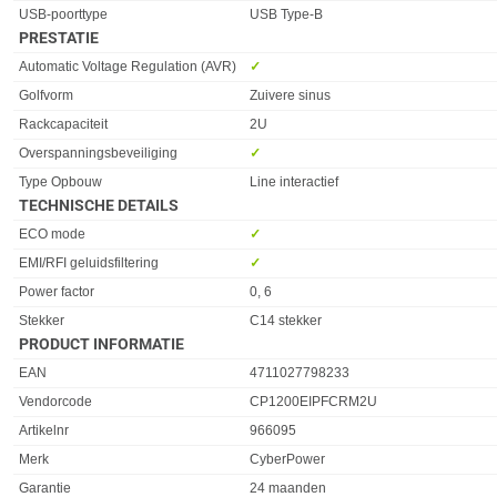
USB-poorttype
USB Type-B
PRESTATIE
Eigenschap
Waarde
Automatic Voltage Regulation (AVR)
✓︎
Golfvorm
Zuivere sinus
Rackcapaciteit
2U
Overspanningsbeveiliging
✓︎
Type Opbouw
Line interactief
TECHNISCHE DETAILS
Eigenschap
Waarde
ECO mode
✓︎
EMI/RFI geluidsfiltering
✓︎
Power factor
0, 6
Stekker
C14 stekker
PRODUCT INFORMATIE
EAN
4711027798233
Vendorcode
CP1200EIPFCRM2U
Artikelnr
966095
Merk
CyberPower
Garantie
24 maanden