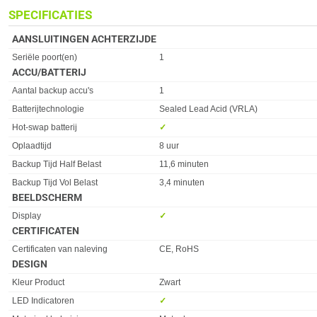
SPECIFICATIES
AANSLUITINGEN ACHTERZIJDE
Eigenschap
Waarde
Seriële poort(en)
1
ACCU/BATTERIJ
Eigenschap
Waarde
Aantal backup accu's
1
Batterijtechnologie
Sealed Lead Acid (VRLA)
Hot-swap batterij
✓︎
Oplaadtijd
8 uur
Backup Tijd Half Belast
11,6 minuten
Backup Tijd Vol Belast
3,4 minuten
BEELDSCHERM
Eigenschap
Waarde
Display
✓︎
CERTIFICATEN
Eigenschap
Waarde
Certificaten van naleving
CE, RoHS
DESIGN
Eigenschap
Waarde
Kleur Product
Zwart
LED Indicatoren
✓︎