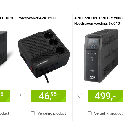
 EG-UPS-
PowerWalker AVR 1200
APC Back-UPS PRO BR1200SI -
Noodstroomvoeding, 8x C13
uitgang, 2x USB charger (type A &
C), 1200VA,
46,
499,-
95
95
roduct
Vergelijk product
Vergelijk product