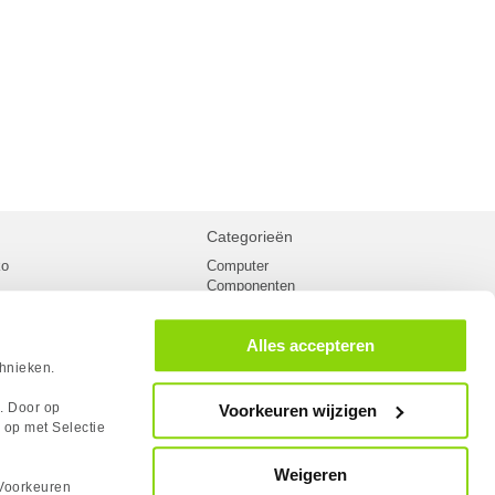
Categorieën
ko
Computer
Componenten
inglist
Randapparatuur
oorwaarden
Kabels
Alles accepteren
 verzending
Netwerk
Laptops
chnieken.
n
Gaming laptops
PC Systemen
s. Door op
Voorkeuren wijzigen
cademy
Monitoren
 op met Selectie
tlights
Megekko fanshop
utube
Weigeren
rum
Voorkeuren