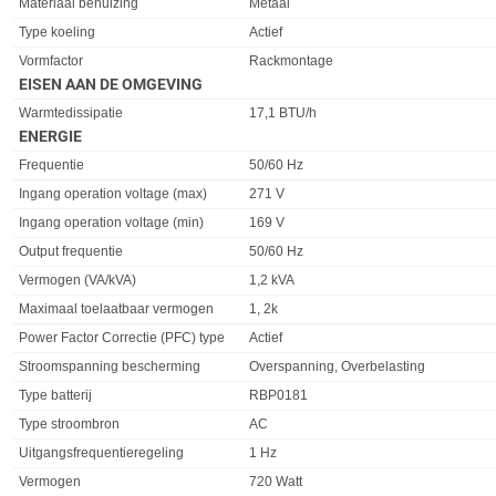
Materiaal behuizing
Metaal
Type koeling
Actief
Vormfactor
Rackmontage
EISEN AAN DE OMGEVING
Eigenschap
Waarde
Warmtedissipatie
17,1 BTU/h
ENERGIE
Eigenschap
Waarde
Frequentie
50/60 Hz
Ingang operation voltage (max)
271 V
Ingang operation voltage (min)
169 V
Output frequentie
50/60 Hz
Vermogen (VA/kVA)
1,2 kVA
Maximaal toelaatbaar vermogen
1, 2k
Power Factor Correctie (PFC) type
Actief
Stroomspanning bescherming
Overspanning, Overbelasting
Type batterij
RBP0181
Type stroombron
AC
Uitgangsfrequentieregeling
1 Hz
Vermogen
720 Watt