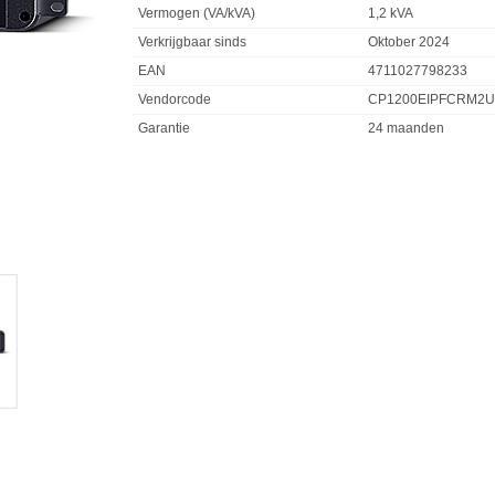
Vermogen (VA/kVA)
1,2 kVA
Verkrijgbaar sinds
Oktober 2024
EAN
4711027798233
Vendorcode
CP1200EIPFCRM2U
Garantie
24 maanden